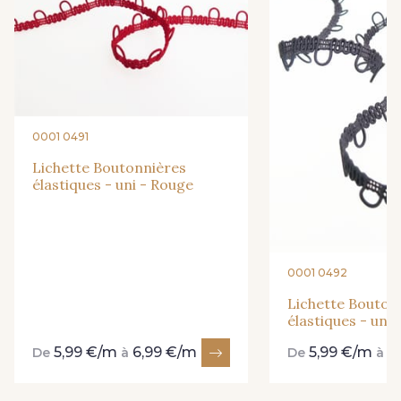
34 - Menthe
36 - Turquoise
38 - Bleu Roi
37 - Bleu Canard
0001 0491
Lichette Boutonnières
41 - Fuchsia
élastiques - uni - Rouge
39 - Rose Perle
42 - Orange
44 - Bleu cendré
0001 0492
Lichette Bouton
élastiques - uni 
5,99 €/m
6,99 €/m
5,99 €/m
6
De
à
De
à
45 - Vert Pomme
46 - Beige taupé