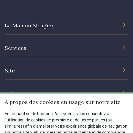
La Maison Stragier
L’entreprise
Services
Engagement durable et certificats
Conditions générales de vente
Nous contacter
Site
Paramétrage des cookies
Services aux professionnels
Magasins
Chéques cadeaux
Aide
Prix réduits
A propos des cookies en usage sur notre site
Magazine
Livraison : France, Belgique, International
En cliquant sur le bouton « Accepter », vous consentez à
Menu
l'utilisation de cookies de première et de tierce parties (ou
Retours & réclamations
similaires) afin d'améliorer votre expérience globale de navigation
sur notre site web, de mesurer notre audience et de comprendre