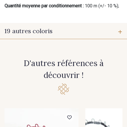
Quantité moyenne par conditionnement :
100 m (+/- 10 %);
19 autres coloris
30 - Rouge
40 - Graphite
D'autres références à
50 - Bordeaux
70 - Marine
découvrir !
60 - Noir
10 - Blanc
20 - Ivoire
33 - Jaune Citron