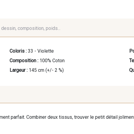
é, dessin, composition, poids...
Coloris :
33 - Violette
Po
Composition :
100% Coton
Te
Largeur :
145 cm (+/- 2 %)
Qu
iment parfait. Combiner deux tissus, trouver le petit détail jolim