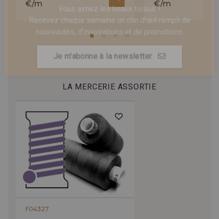
Vous aimez les beaux tissus ?
€/m
€/m
Recevez chaque semaine un clin d’œil rempli de
nouveautés, d’inspirations et de promotions.
Je m'abonne à la newsletter
LA MERCERIE ASSORTIE
F04327