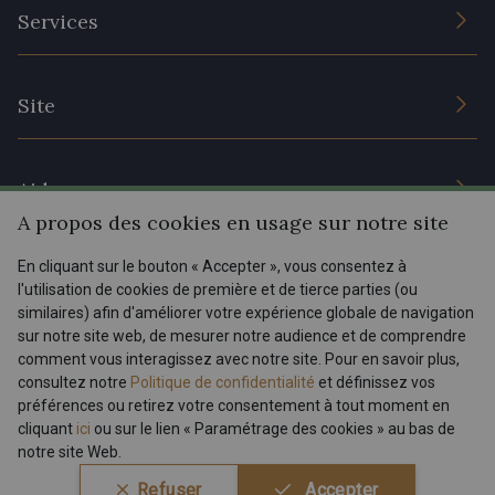
L’entreprise
Services
Engagement durable et certificats
Conditions générales de vente
Nous contacter
Site
Paramétrage des cookies
Services aux professionnels
Magasins
Chéques cadeaux
Aide
Prix réduits
A propos des cookies en usage sur notre site
Magazine
Livraison : France, Belgique, International
En cliquant sur le bouton « Accepter », vous consentez à
Menu
l'utilisation de cookies de première et de tierce parties (ou
Retours & réclamations
similaires) afin d'améliorer votre expérience globale de navigation
sur notre site web, de mesurer notre audience et de comprendre
FAQ - Questions fréquentes
Tous nos tissus
comment vous interagissez avec notre site. Pour en savoir plus,
FR
EN
Modes de paiements
Magazine
consultez notre
Politique de confidentialité
et définissez vos
préférences ou retirez votre consentement à tout moment en
cliquant
ici
ou sur le lien « Paramétrage des cookies » au bas de
notre site Web.
Conditions générales de vente
Politique de confidentialité
Refuser
Accepter