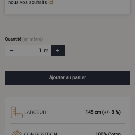
nous vos souhaits
ici
Quantité
(en mètre)
m
Ajouter au panier
145 cm (+/- 3 %)
LARGEUR :
100% Coton
COMPOSITION :