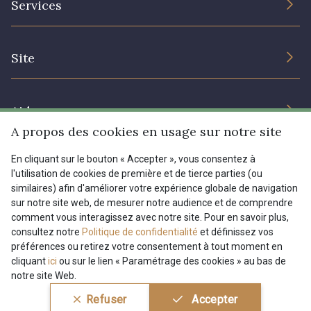
Services
Engagement durable et certificats
Conditions générales de vente
Nous contacter
Site
Paramétrage des cookies
Services aux professionnels
Magasins
Chéques cadeaux
Aide
Prix réduits
A propos des cookies en usage sur notre site
Magazine
Livraison : France, Belgique, International
En cliquant sur le bouton « Accepter », vous consentez à
Menu
l'utilisation de cookies de première et de tierce parties (ou
Retours & réclamations
similaires) afin d'améliorer votre expérience globale de navigation
sur notre site web, de mesurer notre audience et de comprendre
FAQ - Questions fréquentes
Tous nos tissus
comment vous interagissez avec notre site. Pour en savoir plus,
FR
EN
Modes de paiements
Magazine
consultez notre
Politique de confidentialité
et définissez vos
préférences ou retirez votre consentement à tout moment en
cliquant
ici
ou sur le lien « Paramétrage des cookies » au bas de
notre site Web.
Conditions générales de vente
Politique de confidentialité
Refuser
Accepter
Paramétrage des cookies
A & C Stragier s.r.l.
BE 0772 618 163