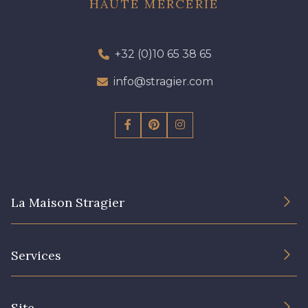
HAUTE MERCERIE
+32 (0)10 65 38 65
info@stragier.com
La Maison Stragier
L’entreprise
Services
Engagement durable et certificats
Conditions générales de vente
Nous contacter
Site