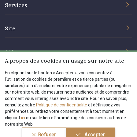
L’entreprise
Services
Engagement durable et certificats
Conditions générales de vente
Nous contacter
Site
Paramétrage des cookies
Services aux professionnels
Magasins
Chéques cadeaux
Aide
Prix réduits
A propos des cookies en usage sur notre site
Magazine
Livraison : France, Belgique, International
En cliquant sur le bouton « Accepter », vous consentez à
Menu
l'utilisation de cookies de première et de tierce parties (ou
Retours & réclamations
similaires) afin d'améliorer votre expérience globale de navigation
sur notre site web, de mesurer notre audience et de comprendre
FAQ - Questions fréquentes
Tous nos tissus
comment vous interagissez avec notre site. Pour en savoir plus,
FR
EN
Modes de paiements
Magazine
consultez notre
Politique de confidentialité
et définissez vos
préférences ou retirez votre consentement à tout moment en
cliquant
ici
ou sur le lien « Paramétrage des cookies » au bas de
notre site Web.
Conditions générales de vente
Politique de confidentialité
Refuser
Accepter