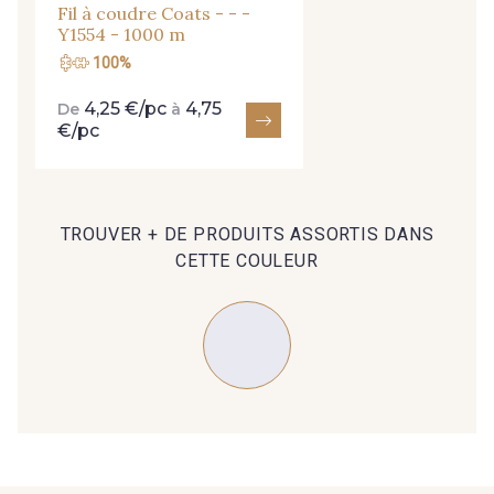
Fil à coudre Coats - - -
Y1554 - 1000 m
100%
4,25 €/pc
4,75
De
à
€/pc
Cadeau : 10% offerts sur votre
commande !
TROUVER + DE PRODUITS ASSORTIS DANS
Pour vous, couture rime avec détente ?
CETTE COULEUR
Vous aimez les beaux tissus ?
Recevez chaque semaine un clin d’œil rempli de
nouveautés, d’inspirations et de promotions.
Je m'abonne à la newsletter