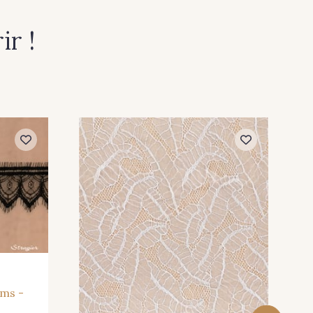
r !
ims -