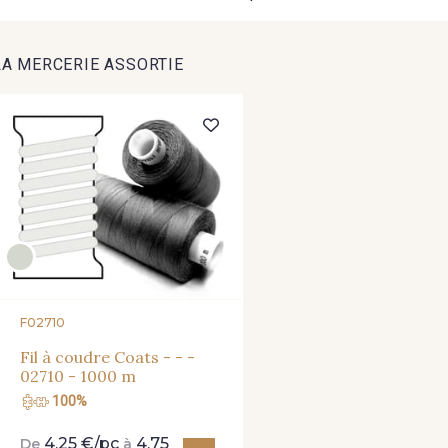
LA MERCERIE ASSORTIE
F02710
Fil à coudre Coats - - -
02710 - 1000 m
100%
4,25 €/pc
4,75
De
à