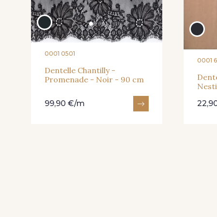
0001 0501
0001 
Dentelle Chantilly -
Dente
Promenade - Noir - 90 cm
Nesti
99,90 €/m
22,9