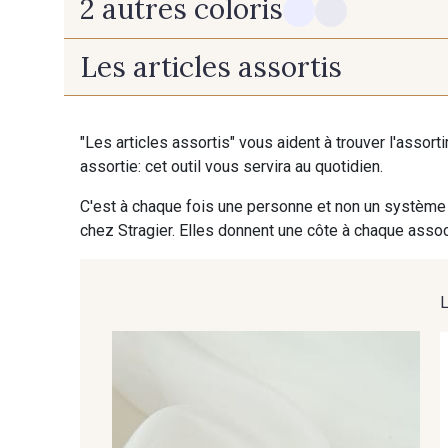
2 autres coloris
Les articles assortis
14 - Blanc Doux Stragier
16 - Porcelaine Stragier
"Les articles assortis" vous aident à trouver l'assort
assortie: cet outil vous servira au quotidien.
C'est à chaque fois une personne et non un système 
chez Stragier. Elles donnent une côte à chaque associ