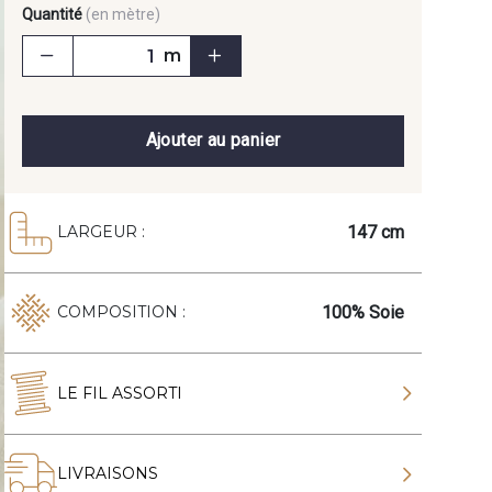
Quantité
(en mètre)
m
Ajouter au panier
147 cm
LARGEUR :
100% Soie
COMPOSITION :
LE FIL ASSORTI
LIVRAISONS