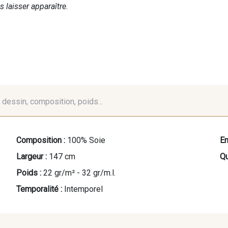
 laisser apparaître.
é, dessin, composition, poids...
Composition :
100% Soie
En
Largeur :
147 cm
Qu
Poids :
22 gr/m² - 32 gr/m.l.
Temporalité :
Intemporel