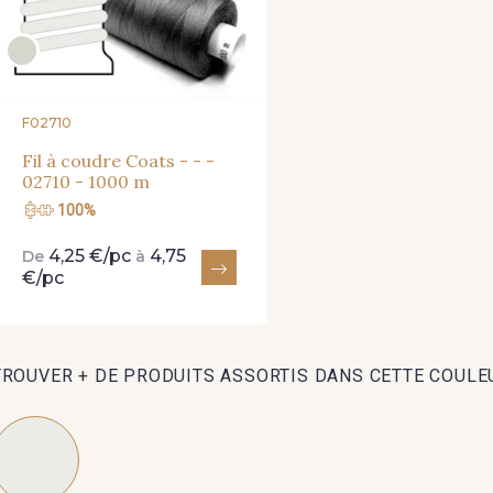
F02710
Fil à coudre Coats - - -
02710 - 1000 m
100%
4,25 €/pc
4,75
De
à
€/pc
TROUVER + DE PRODUITS ASSORTIS DANS CETTE COULE