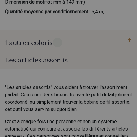
Dimension de motifs :
mm à 149 mm)
Quantité moyenne par conditionnement :
5,4 m;
1 autres coloris
Les articles assortis
20 - Ivoire Stragier
"Les articles assortis" vous aident à trouver l'assortiment
parfait. Combiner deux tissus, trouver le petit détail joliment
coordonné, ou simplement trouver la bobine de fil assortie:
cet outil vous servira au quotidien.
C'est à chaque fois une personne et non un système
automatisé qui compare et associe les différents articles
entre eux. Ces personnes sont conseillères et conseillers