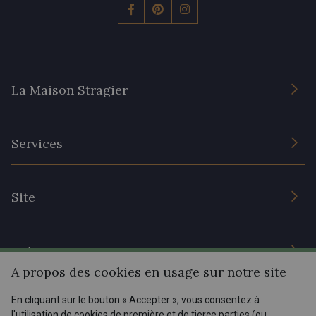
La Maison Stragier
L’entreprise
Services
Engagement durable et certificats
Conditions générales de vente
Nous contacter
Site
Paramétrage des cookies
Services aux professionnels
Magasins
Chéques cadeaux
Aide
Prix réduits
A propos des cookies en usage sur notre site
Magazine
Livraison : France, Belgique, International
En cliquant sur le bouton « Accepter », vous consentez à
Menu
l'utilisation de cookies de première et de tierce parties (ou