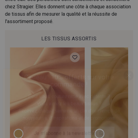
chez Stragier. Elles donnent une côte à chaque association
de tissus afin de mesurer la qualité et la réussite de
l'assortiment proposé.
LES TISSUS ASSORTIS
Cadeau : 10% offerts sur votre
commande !
Pour vous, couture rime avec détente ?
Vous aimez les beaux tissus ?
Recevez chaque semaine un clin d’œil rempli de
nouveautés, d’inspirations et de promotions.
Je m'abonne à la newsletter