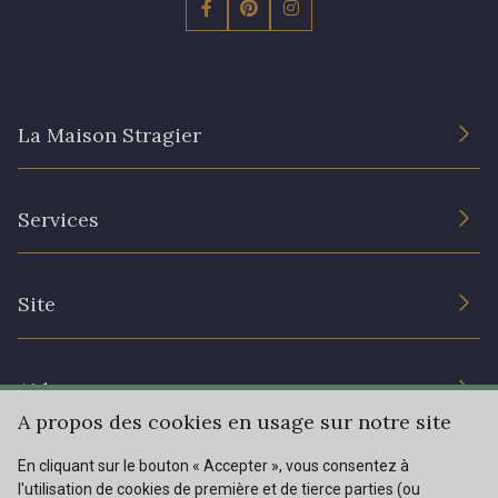
La Maison Stragier
L’entreprise
Services
Engagement durable et certificats
Conditions générales de vente
Nous contacter
Site
Paramétrage des cookies
Services aux professionnels
Magasins
Chéques cadeaux
Aide
Prix réduits
A propos des cookies en usage sur notre site
Magazine
Livraison : France, Belgique, International
En cliquant sur le bouton « Accepter », vous consentez à
Menu
l'utilisation de cookies de première et de tierce parties (ou