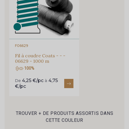
Cadeau : 10% offerts sur votre
commande !
Pour vous, couture rime avec détente ?
Vous aimez les beaux tissus ?
Recevez chaque semaine un clin d’œil rempli de
nouveautés, d’inspirations et de promotions.
F06629
Fil à coudre Coats - - -
Je m'abonne à la newsletter
06629 - 1000 m
100%
4,25 €/pc
4,75
De
à
€/pc
TROUVER + DE PRODUITS ASSORTIS DANS
CETTE COULEUR