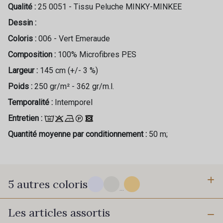
Qualité :
25 0051 - Tissu Peluche MINKY-MINKEE
Dessin :
Coloris :
006 - Vert Emeraude
Composition :
100% Microfibres PES
Largeur :
145 cm (+/- 3 %)
Poids :
250 gr/m² - 362 gr/m.l.
Temporalité :
Intemporel
Entretien :
Quantité moyenne par conditionnement :
50 m;
5 autres coloris
...
Les articles assortis
050 - Blanc
052 - Ivoire clair