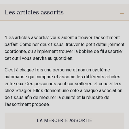
Les articles assortis
"Les articles assortis" vous aident à trouver l'assortiment
parfait. Combiner deux tissus, trouver le petit détail joliment
coordonné, ou simplement trouver la bobine de fil assortie:
cet outil vous servira au quotidien.
C'est à chaque fois une personne et non un système
Cadeau : 10% offerts sur votre
automatisé qui compare et associe les différents articles
commande !
entre eux. Ces personnes sont conseillères et conseillers
chez Stragier. Elles donnent une côte à chaque association
Pour vous, couture rime avec détente ?
de tissus afin de mesurer la qualité et la réussite de
Vous aimez les beaux tissus ?
l'assortiment proposé.
Recevez chaque semaine un clin d’œil rempli de
nouveautés, d’inspirations et de promotions.
LA MERCERIE ASSORTIE