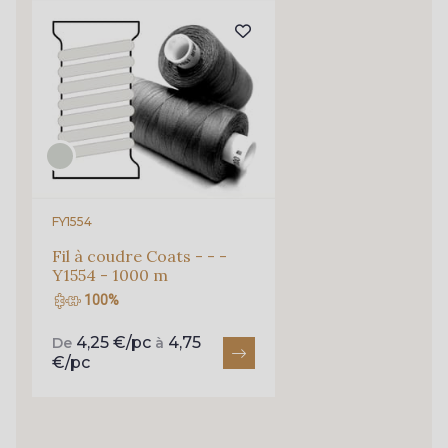
Je m'abonne à la newsletter
FY1554
Fil à coudre Coats - - -
Y1554 - 1000 m
100%
4,25 €/pc
4,75
De
à
€/pc