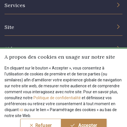
L’entreprise
Services
Engagement durable et certificats
Conditions générales de vente
Nous contacter
Site
Paramétrage des cookies
Services aux professionnels
Magasins
Chéques cadeaux
Aide
Prix réduits
A propos des cookies en usage sur notre site
Magazine
Livraison : France, Belgique, International
En cliquant sur le bouton « Accepter », vous consentez à
Menu
l'utilisation de cookies de première et de tierce parties (ou
Retours & réclamations
similaires) afin d'améliorer votre expérience globale de navigation
sur notre site web, de mesurer notre audience et de comprendre
FAQ - Questions fréquentes
Tous nos tissus
comment vous interagissez avec notre site. Pour en savoir plus,
FR
EN
Modes de paiements
Magazine
consultez notre
Politique de confidentialité
et définissez vos
préférences ou retirez votre consentement à tout moment en
cliquant
ici
ou sur le lien « Paramétrage des cookies » au bas de
notre site Web.
Conditions générales de vente
Politique de confidentialité
Refuser
Accepter