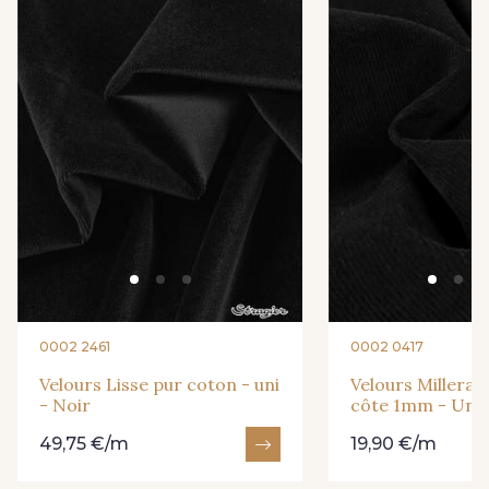
0002 2461
0002 0417
Velours Lisse pur coton - uni
Velours Millerai
- Noir
côte 1mm - Uni 
49,75 €/m
19,90 €/m