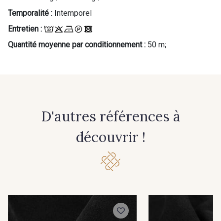
Cadeau : 10% offerts sur votre
Temporalité :
Intemporel
commande !
Entretien :
Pour vous, couture rime avec détente ?
Quantité moyenne par conditionnement :
50 m;
Vous aimez les beaux tissus ?
Recevez chaque semaine un clin d’œil rempli de
nouveautés, d’inspirations et de promotions.
Je m'abonne à la newsletter
D'autres références à
découvrir !