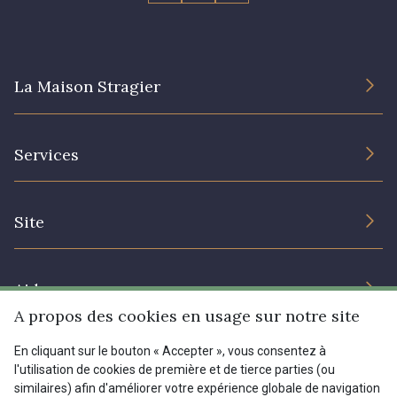
La Maison Stragier
L’entreprise
Services
Engagement durable et certificats
Conditions générales de vente
Nous contacter
Site
Paramétrage des cookies
Services aux professionnels
Magasins
Chéques cadeaux
Aide
Prix réduits
A propos des cookies en usage sur notre site
Magazine
Livraison : France, Belgique, International
En cliquant sur le bouton « Accepter », vous consentez à
Menu
l'utilisation de cookies de première et de tierce parties (ou
Retours & réclamations
similaires) afin d'améliorer votre expérience globale de navigation