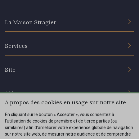
La Maison Stragier
L’entreprise
Services
Engagement durable et certificats
Conditions générales de vente
Nous contacter
Site
Paramétrage des cookies
Services aux professionnels
Magasins
Chéques cadeaux
Aide
Prix réduits
A propos des cookies en usage sur notre site
Magazine
Livraison : France, Belgique, International
En cliquant sur le bouton « Accepter », vous consentez à
Menu
l'utilisation de cookies de première et de tierce parties (ou
Retours & réclamations
similaires) afin d'améliorer votre expérience globale de navigation
sur notre site web, de mesurer notre audience et de comprendre
FAQ - Questions fréquentes
Tous nos tissus