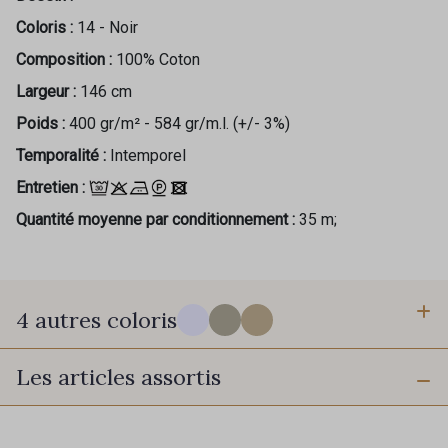
Coloris :
14 - Noir
Composition :
100% Coton
Largeur :
146 cm
Poids :
400 gr/m² - 584 gr/m.l. (+/- 3%)
Temporalité :
Intemporel
Entretien :
Quantité moyenne par conditionnement :
35 m;
4 autres coloris
Les articles assortis
701 - Blanc
01 - Stone