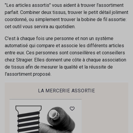
03 - Putty
12 - Marine foncé
"Les articles assortis" vous aident à trouver l'assortiment
parfait. Combiner deux tissus, trouver le petit détail joliment
coordonné, ou simplement trouver la bobine de fil assortie:
cet outil vous servira au quotidien.
C'est à chaque fois une personne et non un système
automatisé qui compare et associe les différents articles
entre eux. Ces personnes sont conseillères et conseillers
chez Stragier. Elles donnent une côte à chaque association
Cadeau : 10% offerts sur votre
de tissus afin de mesurer la qualité et la réussite de
commande !
l'assortiment proposé.
Pour vous, couture rime avec détente ?
Vous aimez les beaux tissus ?
LA MERCERIE ASSORTIE
Recevez chaque semaine un clin d’œil rempli de
nouveautés, d’inspirations et de promotions.
Je m'abonne à la newsletter