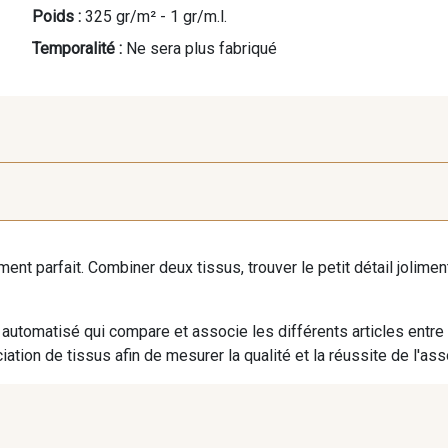
Poids :
325 gr/m² - 1 gr/m.l.
Temporalité :
Ne sera plus fabriqué
C - Baby blue
G - Plumbargo
X - M
iment parfait. Combiner deux tissus, trouver le petit détail jolim
automatisé qui compare et associe les différents articles entre
ation de tissus afin de mesurer la qualité et la réussite de l'as