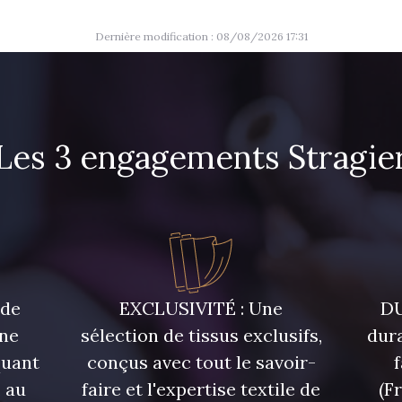
Dernière modification : 08/08/2026 17:31
Les 3 engagements Stragie
 de
EXCLUSIVITÉ : Une
DU
une
sélection de tissus exclusifs,
dura
quant
conçus avec tout le savoir-
 au
faire et l'expertise textile de
(F