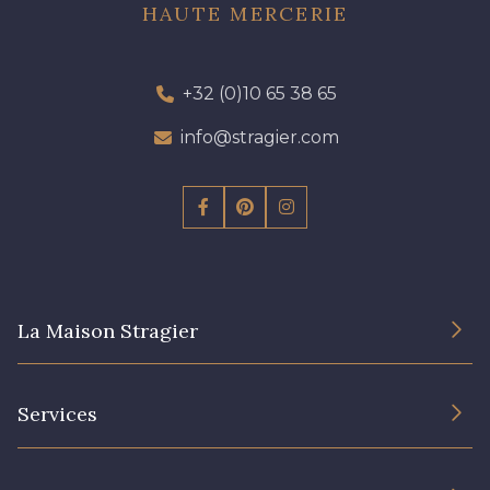
HAUTE MERCERIE
+32 (0)10 65 38 65
info@stragier.com
La Maison Stragier
L’entreprise
Services
Engagement durable et certificats
Conditions générales de vente
Nous contacter