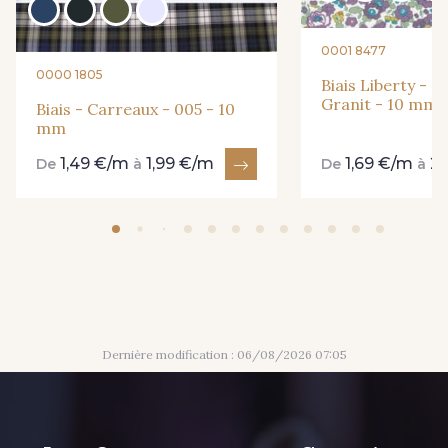
0001 8477
0000 1805
Biais Liberty - 2
Granit - 10 mm
Biais - Carreaux - 005 - 10
mm
1,49 €/m
1,99 €/m
1,69 €/m
2
De
à
De
à
Dernière modification : 06/08/2026 07:05