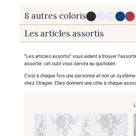
8 autres coloris
Les articles assortis
NOUVEAU
60 - Noir
18 - Ivoire clair Stragier
"Les articles assortis" vous aident à trouver l'assort
assortie: cet outil vous servira au quotidien.
62 - Rouge
67 - Paille italienne
C'est à chaque fois une personne et non un système 
chez Stragier. Elles donnent une côte à chaque associ