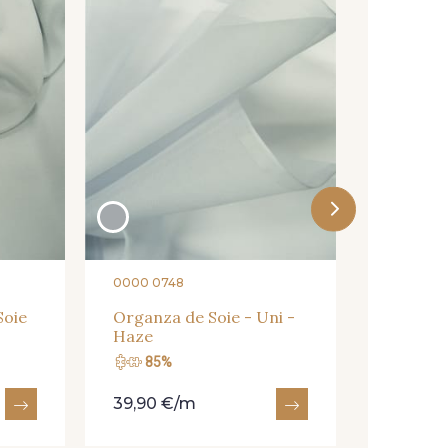
Soie Soft
Argent
0000 0748
Soie
Organza de Soie - Uni -
Haze
85%
80%
39,90 €/m
149,90 