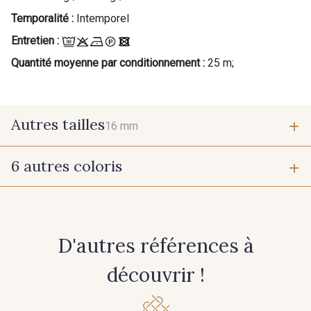
Temporalité :
Intemporel
Entretien :
Quantité moyenne par conditionnement :
25 m;
Autres tailles
16 mm
6 autres coloris
16 mm
360 - Rouge
279 - Marine Foncé
D'autres références à
découvrir !
363 - Camel
397 - Bleu Paon