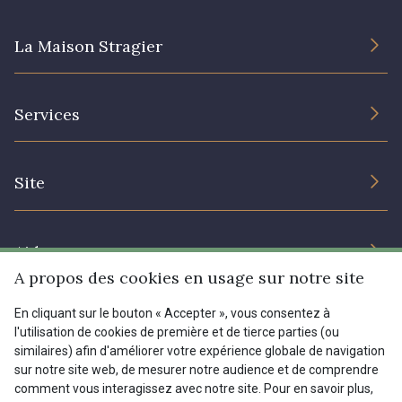
La Maison Stragier
L’entreprise
Services
Engagement durable et certificats
Conditions générales de vente
Nous contacter
Site
Paramétrage des cookies
Services aux professionnels
Magasins
Chéques cadeaux
Aide
Prix réduits
A propos des cookies en usage sur notre site
Magazine
Livraison : France, Belgique, International
En cliquant sur le bouton « Accepter », vous consentez à
Menu
l'utilisation de cookies de première et de tierce parties (ou
Retours & réclamations
similaires) afin d'améliorer votre expérience globale de navigation
sur notre site web, de mesurer notre audience et de comprendre
FAQ - Questions fréquentes
Tous nos tissus
comment vous interagissez avec notre site. Pour en savoir plus,
FR
EN