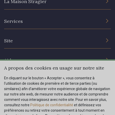
La Maison Stragier
L’entreprise
Services
Engagement durable et certificats
Conditions générales de vente
Nous contacter
Site
Paramétrage des cookies
Services aux professionnels
Magasins
Chéques cadeaux
Aide
Prix réduits
A propos des cookies en usage sur notre site
Magazine
Livraison : France, Belgique, International
En cliquant sur le bouton « Accepter », vous consentez à
Menu
l'utilisation de cookies de première et de tierce parties (ou
Retours & réclamations
similaires) afin d'améliorer votre expérience globale de navigation
sur notre site web, de mesurer notre audience et de comprendre
FAQ - Questions fréquentes
Tous nos tissus
comment vous interagissez avec notre site. Pour en savoir plus,
FR
EN
Modes de paiements
Magazine
consultez notre
Politique de confidentialité
et définissez vos
préférences ou retirez votre consentement à tout moment en