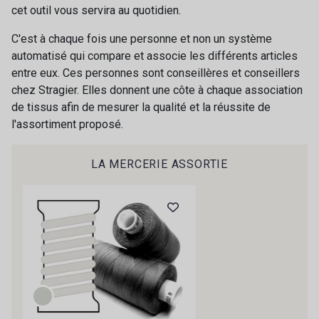
cet outil vous servira au quotidien.
Framboise
C'est à chaque fois une personne et non un système
automatisé qui compare et associe les différents articles
63-62 - Nude-Corail
59-22 - Taupe-Ecru
entre eux. Ces personnes sont conseillères et conseillers
chez Stragier. Elles donnent une côte à chaque association
de tissus afin de mesurer la qualité et la réussite de
68-65 - Coquelicot-Flamme
57-79 - Emeraude-Jade
l'assortiment proposé.
Cadeau : 10% offerts sur votre
NOUVEAU
commande !
47-46 - Encre-Violine
LA MERCERIE ASSORTIE
83-76 - Bleu Malibu-Emeraude
Pour vous, couture rime avec détente ?
bleutée
Vous aimez les beaux tissus ?
Recevez chaque semaine un clin d’œil rempli de
NOUVEAU
nouveautés, d’inspirations et de promotions.
78-42 - Rose Clair-Oeillet
Je m'abonne à la newsletter