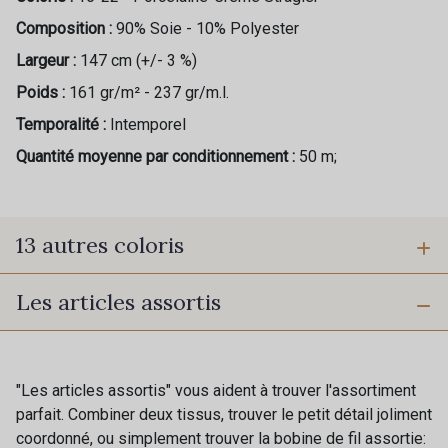
Composition :
90% Soie - 10% Polyester
Largeur :
147 cm (+/- 3 %)
Poids :
161 gr/m² - 237 gr/m.l.
Temporalité :
Intemporel
Quantité moyenne par conditionnement :
50 m;
13 autres coloris
Les articles assortis
68-43 - Coquelicot-Fuchsia
73-51 - Aqua-Celadon
62-43 - Corail-Fuchsia
76-82 - Emeraude-Menthe
"Les articles assortis" vous aident à trouver l'assortiment
parfait. Combiner deux tissus, trouver le petit détail joliment
coordonné, ou simplement trouver la bobine de fil assortie:
71-81 - Bougainvillier-
47-72 - Marine-Bleuet