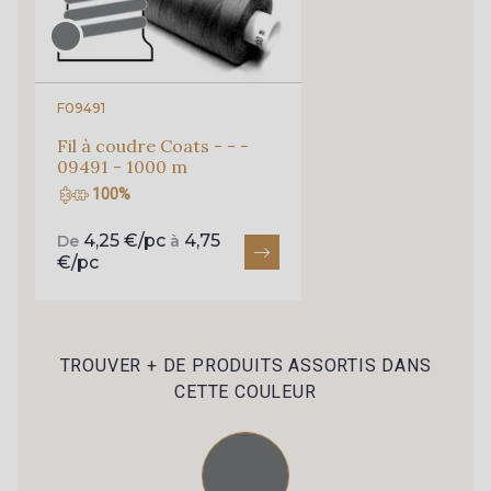
commande !
Pour vous, couture rime avec détente ?
Vous aimez les beaux tissus ?
Recevez chaque semaine un clin d’œil rempli de
F09491
nouveautés, d’inspirations et de promotions.
Fil à coudre Coats - - -
09491 - 1000 m
Je m'abonne à la newsletter
100%
010 - Amethyst
4,25 €/pc
4,75
De
à
€/pc
TROUVER + DE PRODUITS ASSORTIS DANS
CETTE COULEUR