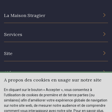
La Maison Stragier
L’entreprise
Services
Engagement durable et certificats
Conditions générales de vente
Nous contacter
Site
Paramétrage des cookies
Services aux professionnels
Magasins
Chéques cadeaux
Aide
Prix réduits
A propos des cookies en usage sur notre site
Magazine
Livraison : France, Belgique, International
En cliquant sur le bouton « Accepter », vous consentez à
Menu
l'utilisation de cookies de première et de tierce parties (ou
Retours & réclamations
similaires) afin d'améliorer votre expérience globale de navigation
sur notre site web, de mesurer notre audience et de comprendre
FAQ - Questions fréquentes
Tous nos tissus
comment vous interagissez avec notre site. Pour en savoir plus,