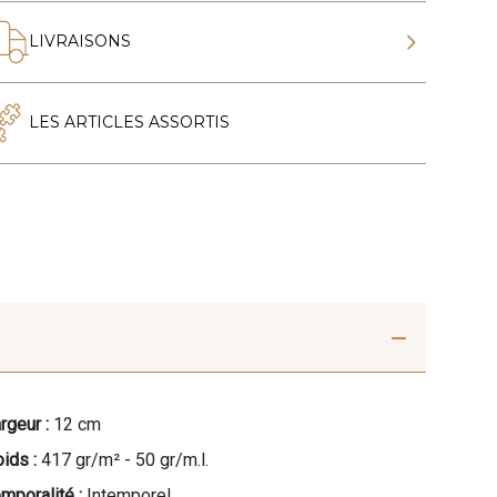
LIVRAISONS
LES ARTICLES ASSORTIS
rgeur :
12 cm
ids :
417 gr/m² - 50 gr/m.l.
mporalité :
Intemporel