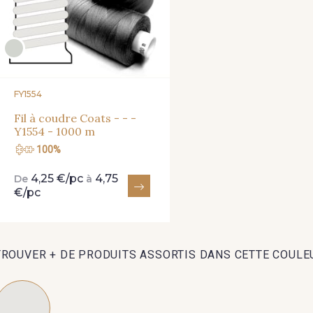
FY1554
Fil à coudre Coats - - -
Y1554 - 1000 m
100%
4,25 €/pc
4,75
De
à
€/pc
TROUVER + DE PRODUITS ASSORTIS DANS CETTE COULE