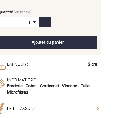
Quantité
(en mètre)
m
Ajouter au panier
12 cm
LARGEUR :
INFO MATIÈRE :
Broderie : Coton - Cordonnet : Viscose - Tulle :
Microfibres
LE FIL ASSORTI