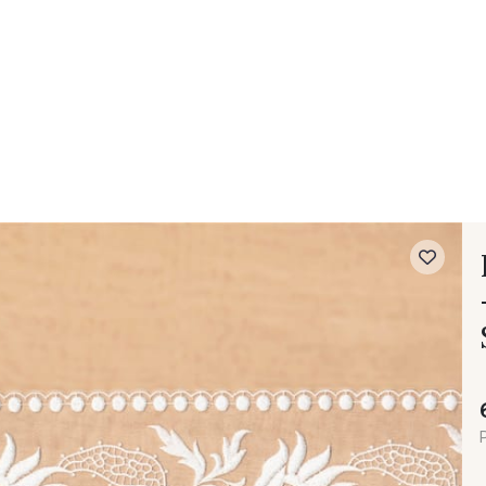
- FAQ
Contact
L'entreprise Stragier
Accès aux professi
P