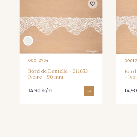
0001 2734
0001 
Bord de Dentelle - 011653 -
Bord 
Ivoire - 90 mm
- Ivo
14,90 €/m
14,9