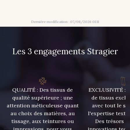
Dernière modification : 07/08/2026 01:11
Les 3 engagements Stragier
QUALITÉ : Des tissus de
EXCLUSIVITÉ : U
qualité supérieure ; une
de tissus exclu
attention méticuleuse quant
avec tout le sa
au choix des matières, au
l'expertise texti
tissage, aux teintures ou
Des trésors te
impressions, pour vous
innovations tech