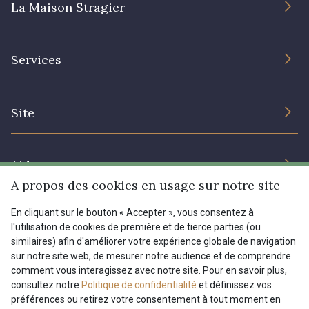
La Maison Stragier
L’entreprise
Services
Engagement durable et certificats
Conditions générales de vente
Nous contacter
Site
Paramétrage des cookies
Services aux professionnels
Magasins
Chéques cadeaux
Aide
Prix réduits
A propos des cookies en usage sur notre site
Magazine
Livraison : France, Belgique, International
En cliquant sur le bouton « Accepter », vous consentez à
Menu
l'utilisation de cookies de première et de tierce parties (ou
Retours & réclamations
similaires) afin d'améliorer votre expérience globale de navigation
sur notre site web, de mesurer notre audience et de comprendre
FAQ - Questions fréquentes
Tous nos tissus
comment vous interagissez avec notre site. Pour en savoir plus,
FR
EN
Modes de paiements
Magazine
consultez notre
Politique de confidentialité
et définissez vos
préférences ou retirez votre consentement à tout moment en