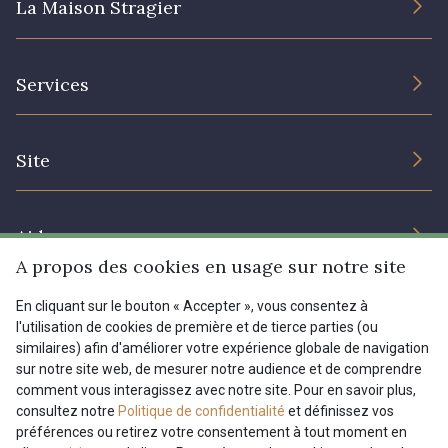
La Maison Stragier
L’entreprise
Services
Engagement durable et certificats
Conditions générales de vente
Nous contacter
Site
Paramétrage des cookies
Services aux professionnels
Magasins
Chéques cadeaux
Aide
Prix réduits
A propos des cookies en usage sur notre site
Magazine
Livraison : France, Belgique, International
En cliquant sur le bouton « Accepter », vous consentez à
Menu
l'utilisation de cookies de première et de tierce parties (ou
Retours & réclamations
similaires) afin d'améliorer votre expérience globale de navigation
sur notre site web, de mesurer notre audience et de comprendre
FAQ - Questions fréquentes
Tous nos tissus
comment vous interagissez avec notre site. Pour en savoir plus,
FR
EN
Modes de paiements
Magazine
consultez notre
Politique de confidentialité
et définissez vos
préférences ou retirez votre consentement à tout moment en