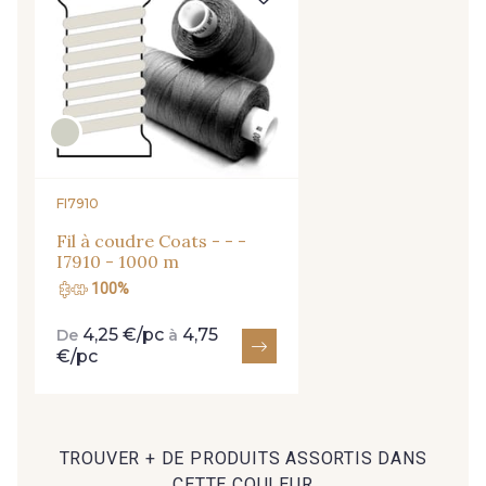
Cadeau : 10% offerts sur votre
FI7910
commande !
Fil à coudre Coats - - -
I7910 - 1000 m
Pour vous, couture rime avec détente ?
100%
Vous aimez les beaux tissus ?
Recevez chaque semaine un clin d’œil rempli de
4,25 €/pc
4,75
De
à
nouveautés, d’inspirations et de promotions.
€/pc
Je m'abonne à la newsletter
TROUVER + DE PRODUITS ASSORTIS DANS
CETTE COULEUR