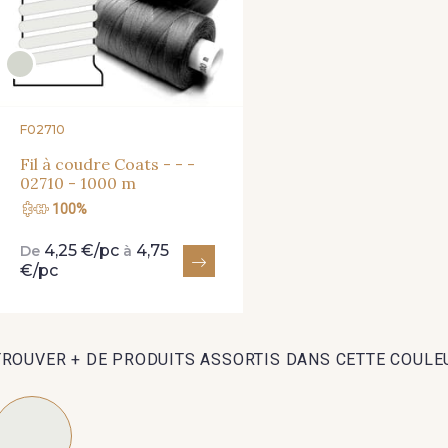
F02710
Fil à coudre Coats - - -
02710 - 1000 m
100%
4,25 €/pc
4,75
De
à
€/pc
TROUVER + DE PRODUITS ASSORTIS DANS CETTE COULE