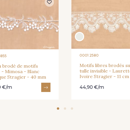
0001 2580
4855
Motifs libres brodés s
 brodé de motifs
tulle invisible - Laurett
s - Mimosa - Blanc
Ivoire Stragier - 11 cm
que Stragier - 40 mm
0 €/m
44,90 €/m