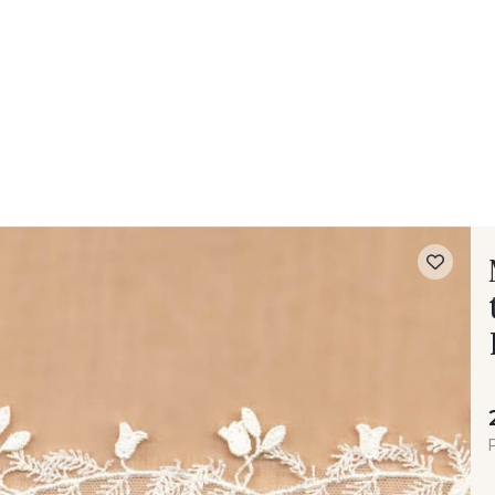
- FAQ
Contact
L'entreprise Stragier
Accès aux professi
P