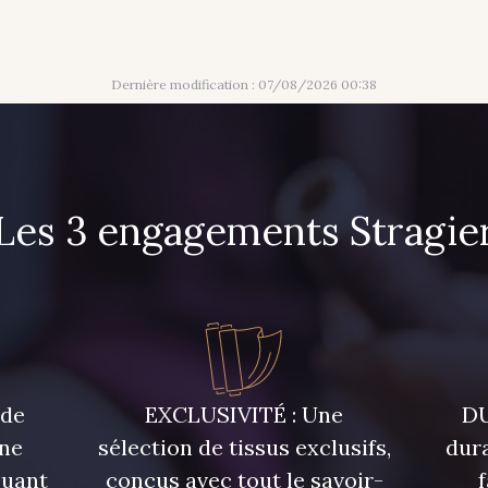
Dernière modification : 07/08/2026 00:38
Les 3 engagements Stragie
 de
EXCLUSIVITÉ : Une
DU
une
sélection de tissus exclusifs,
dura
quant
conçus avec tout le savoir-