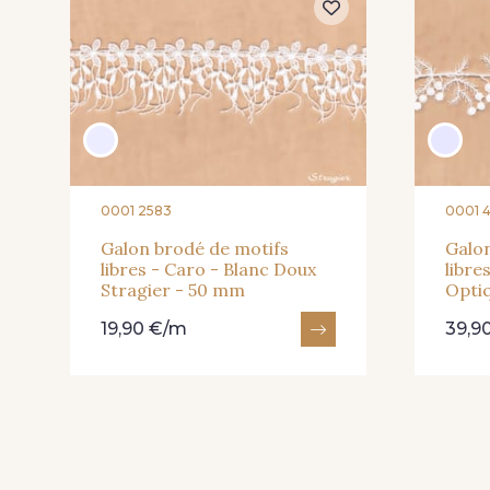
0001 2583
0001 
Galon brodé de motifs
Galon
libres - Caro - Blanc Doux
libre
Stragier - 50 mm
Opti
19,90 €/m
39,9