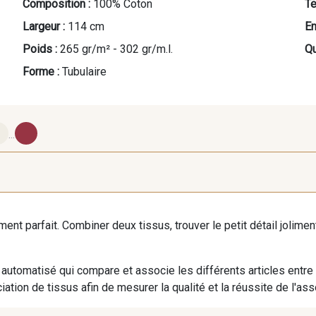
Composition :
100% Coton
Te
Largeur :
114 cm
En
Poids :
265 gr/m² - 302 gr/m.l.
Qu
Forme :
Tubulaire
...
10 - Blanc
14 - Blanc doux
18 - Po
iment parfait. Combiner deux tissus, trouver le petit détail jolim
388 - Cayenne
31 - Chocolat
396 - Ora
automatisé qui compare et associe les différents articles entre
ation de tissus afin de mesurer la qualité et la réussite de l'as
700 - Khaki
401 - Vert Emeraude
503 - T