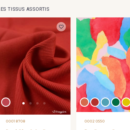
LES TISSUS ASSORTIS
398 - Yucca
404 -
413 - Bleu Malibu
010 - 
393 - Bleu Lavande
5903 - Marine
2431 - Berry
391 - Crocus
387 - Rose 
399 - Rose Violet
406 - Vrai Rouge
409 - Rouge
0001 8708
0002 0550