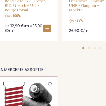
Bord Côte 2x2 - Coton
Pur Coton - Soyeux 
BIO Stretch - Uni -
UNE - Gauguin -
Rouge Corail
Mocktail
100%
95%
12,90 €/m
15,90
De
à
€/m
26,90 €/m
LA MERCERIE ASSORTIE