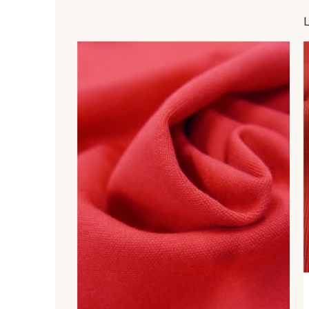
12 - Vert Canard
389 - Vert Bouteille
390 - Cobalt
160 - Bleu cendré
820 - Prune
392 - Lilas bleuté
335 - Pomme Sauvage
385 - Saumon
NOUVEAU
NOUVEAU