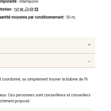
mporalité :
Intemporel
tretien :
antité moyenne par conditionnement :
50 m;
rcelaine
407 - Camel 1
ent coordonné, ou simplement trouver la bobine de fil
nge douce
395 - Orange tonique
 eux. Ces personnes sont conseillères et conseillers
sortiment proposé.
hym Vert
382 - Turquoise verte