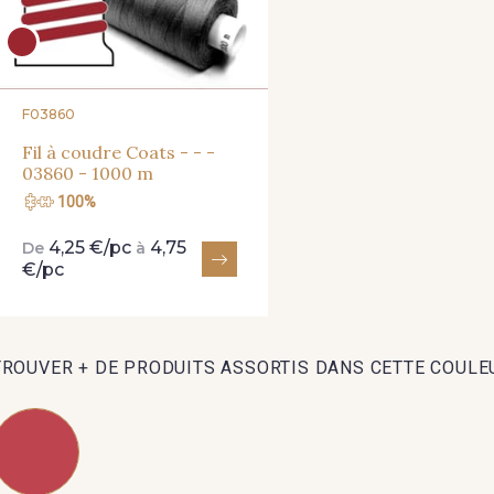
F03860
Fil à coudre Coats - - -
03860 - 1000 m
100%
4,25 €/pc
4,75
De
à
€/pc
TROUVER + DE PRODUITS ASSORTIS DANS CETTE COULE