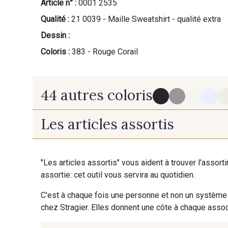
Article n° :
0001 2535
Qualité :
21 0039 - Maille Sweatshirt - qualité extra
Dessin :
Coloris :
383 - Rouge Corail
44 autres coloris
Les articles assortis
800 - Noir
125 - Gris Chiné
"Les articles assortis" vous aident à trouver l'assort
assortie: cet outil vous servira au quotidien.
408 - Camel 2
384 - Rose des Sables
NOUVEAU
C'est à chaque fois une personne et non un système 
chez Stragier. Elles donnent une côte à chaque associ
02387 - Safran
397 - Crème de banane