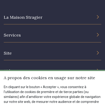
La Maison Stragier
L’entreprise
Services
Engagement durable et certificats
Conditions générales de vente
Nous contacter
Site
Paramétrage des cookies
Services aux professionnels
Magasins
Chéques cadeaux
Aide
Prix réduits
A propos des cookies en usage sur notre site
Magazine
Livraison : France, Belgique, International
En cliquant sur le bouton « Accepter », vous consentez à
Menu
l'utilisation de cookies de première et de tierce parties (ou
Retours & réclamations
similaires) afin d'améliorer votre expérience globale de navigation
sur notre site web, de mesurer notre audience et de comprendre
FAQ - Questions fréquentes
Tous nos tissus