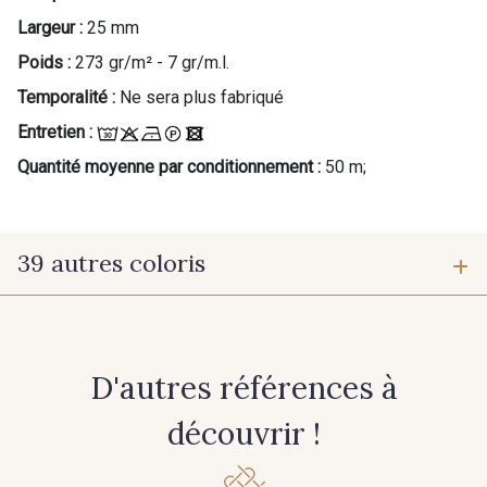
Largeur :
25 mm
Poids :
273 gr/m² - 7 gr/m.l.
Temporalité :
Ne sera plus fabriqué
Entretien :
Quantité moyenne par conditionnement :
50 m;
39 autres coloris
944 - 944
946 - 946
D'autres références à
947 - 947
22 - Prairie
découvrir !
23 - Tilleul
68 - Camel Clair