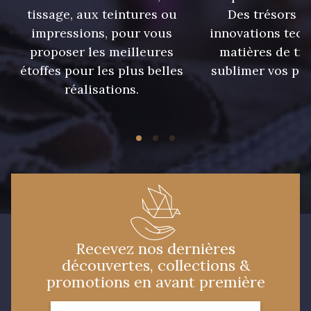
33 - Rose Corail
4 - Menthe à l'eau
tissage, aux teintures ou
Des trésors te
impressions, pour vous
innovations tech
proposer les meilleures
matières de tr
13 - Jaune Poussin
14 - Beige Tilleul
étoffes pour les plus belles
sublimer vos pro
réalisations.
56 - Mauve
36 - Vert de Gris
19 - Vieux Rose
906 - Taupe Grisé
909 - Moutarde
901 - Vert Bouteille
Recevez nos dernières
15 - Vison
26 - Bleu Canard
découvertes, collections &
promotions en avant première
61 - Beige Camel