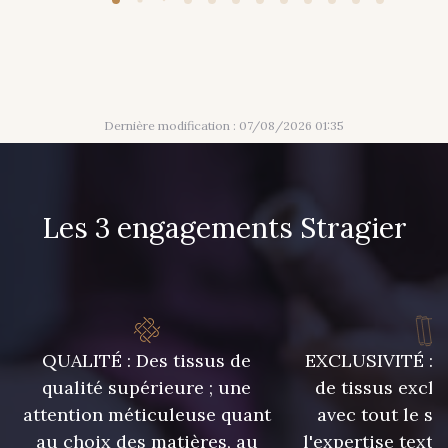
943 - 943
939 - 939
940 - 940
941 - 941
Dernière modification : 07/08/2026 01:35
942 - 942
6 - Rose Zéphyr
Les 3 engagements Stragier
3 - Turquoise
55 - Violet
18 - Blush
1 - Marine
QUALITÉ : Des tissus de
EXCLUSIVITÉ : U
qualité supérieure ; une
de tissus exclu
2 - Bleu Encre
8 - Jaune Or
attention méticuleuse quant
avec tout le sa
au choix des matières, au
l'expertise texti