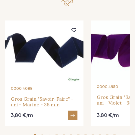
66 - Camel
31 - Bleu Denim
932 - 932
933 - 933
0000 4950
0000 4088
Gros Grain "Savo
Gros Grain "Savoir-Faire" -
uni - Violet - 3
uni - Marine - 38 mm
935 - 935
937 - 937
3,80 €/m
3,80 €/m
929 - 929
938 - 938