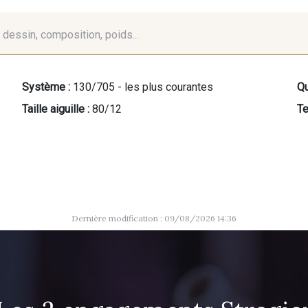
é, dessin, composition, poids...
Système :
130/705 - les plus courantes
Qu
Taille aiguille :
80/12
Te
Dernière modification : 09/08/2026 14:36