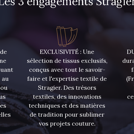
Les 3 engagements Stragie
 de
EXCLUSIVITÉ : Une
DU
une
sélection de tissus exclusifs,
dura
quant
conçus avec tout le savoir-
 au
faire et l'expertise textile de
(F
 ou
Stragier. Des trésors
us
textiles, des innovations
ce
res
techniques et des matières
lles
de tradition pour sublimer
vos projets couture.