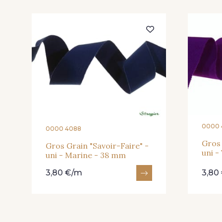
0000 
0000 4088
Gros 
Gros Grain "Savoir-Faire" -
uni -
uni - Marine - 38 mm
3,80 €/m
3,80