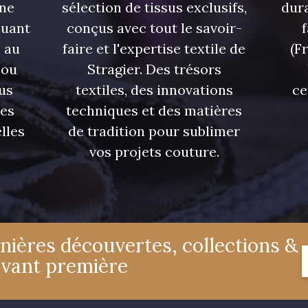
une
sélection de tissus exclusifs,
dura
quant
conçus avec tout le savoir-
 au
faire et l'expertise textile de
(F
 ou
Stragier. Des trésors
us
textiles, des innovations
ce
res
techniques et des matières
lles
de tradition pour sublimer
vos projets couture.
nières découvertes, collections &
avant première