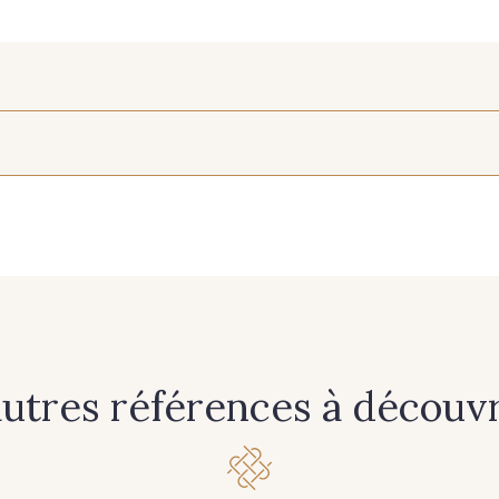
475 - Jaune Soleil
478 - Candy
484 -
446 - Gris Foncé
233 - Noir
480 - 
autres références à découvri