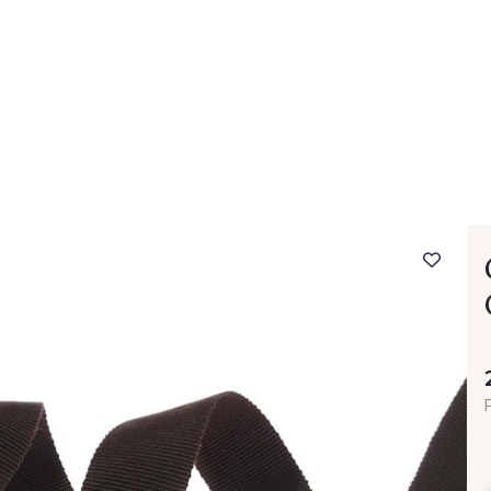
- FAQ
Contact
L'entreprise Stragier
Accès aux professi
P