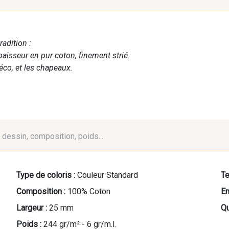
radition :
aisseur en pur coton, finement strié.
éco, et les chapeaux.
é, dessin, composition, poids...
Type de coloris :
Couleur Standard
Te
Composition :
100% Coton
En
Largeur :
25 mm
Qu
Poids :
244 gr/m² - 6 gr/m.l.