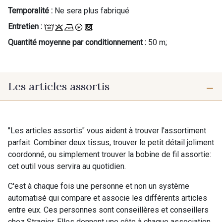
Pour vous, couture rime avec détente ?
Temporalité :
Ne sera plus fabriqué
Vous aimez les beaux tissus ?
Entretien :
Recevez chaque semaine un clin d’œil rempli de
nouveautés, d’inspirations et de promotions.
Quantité moyenne par conditionnement :
50 m;
Je m'abonne à la newsletter
Les articles assortis
"Les articles assortis" vous aident à trouver l'assortiment
parfait. Combiner deux tissus, trouver le petit détail joliment
coordonné, ou simplement trouver la bobine de fil assortie:
cet outil vous servira au quotidien.
C'est à chaque fois une personne et non un système
automatisé qui compare et associe les différents articles
entre eux. Ces personnes sont conseillères et conseillers
chez Stragier. Elles donnent une côte à chaque association