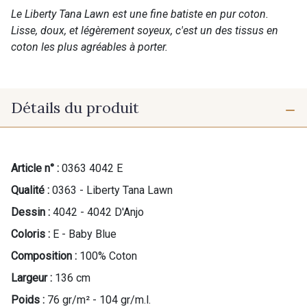
Le Liberty Tana Lawn est une fine batiste en pur coton.
Lisse, doux, et légèrement soyeux, c'est un des tissus en
coton les plus agréables à porter.
Détails du produit
Article n° :
0363 4042 E
Qualité :
0363 - Liberty Tana Lawn
Dessin :
4042 - 4042 D'Anjo
Coloris :
E - Baby Blue
Composition :
100% Coton
Cadeau : 10% offerts sur votre
Largeur :
136 cm
commande !
Poids :
76 gr/m² - 104 gr/m.l.