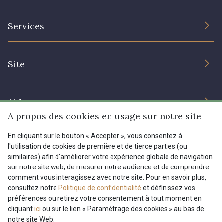
L’entreprise
Services
Engagement durable et certificats
Conditions générales de vente
Nous contacter
Site
Paramétrage des cookies
Services aux professionnels
Magasins
Chéques cadeaux
Aide
Prix réduits
A propos des cookies en usage sur notre site
Magazine
Livraison : France, Belgique, International
En cliquant sur le bouton « Accepter », vous consentez à
Menu
l'utilisation de cookies de première et de tierce parties (ou
Retours & réclamations
similaires) afin d'améliorer votre expérience globale de navigation
sur notre site web, de mesurer notre audience et de comprendre
FAQ - Questions fréquentes
Tous nos tissus
comment vous interagissez avec notre site. Pour en savoir plus,
FR
EN
Modes de paiements
Magazine
consultez notre
Politique de confidentialité
et définissez vos
préférences ou retirez votre consentement à tout moment en
cliquant
ici
ou sur le lien « Paramétrage des cookies » au bas de
notre site Web.