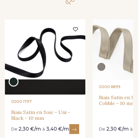
0000 6899
Biais Satin en So
0000 1797
Cobble - 10 mm
Biais Satin en Soie - Uni -
Black - 10 mm
2,30 €/m
3,40 €/m
2,30 €/m
3
De
à
De
à