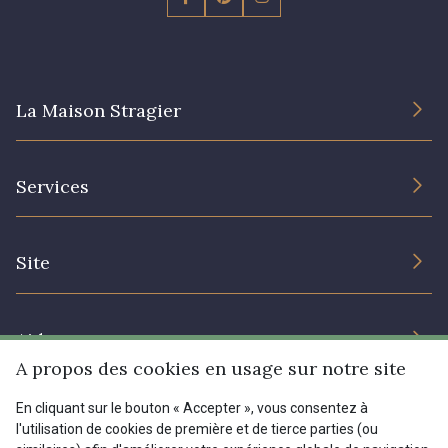
La Maison Stragier
L’entreprise
Services
Engagement durable et certificats
Conditions générales de vente
Nous contacter
Site
Paramétrage des cookies
Services aux professionnels
Magasins
Chéques cadeaux
Aide
Prix réduits
A propos des cookies en usage sur notre site
Magazine
Livraison : France, Belgique, International
En cliquant sur le bouton « Accepter », vous consentez à
Menu
l'utilisation de cookies de première et de tierce parties (ou
Retours & réclamations