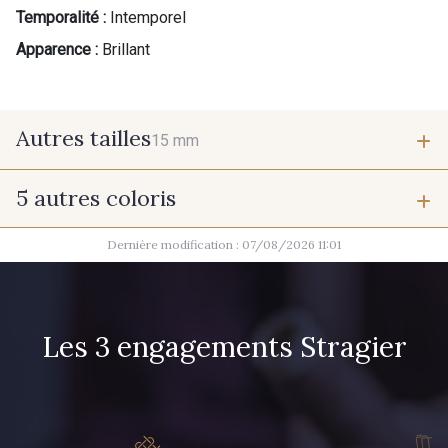
Temporalité :
Intemporel
Apparence :
Brillant
Autres tailles
15 mm
5 autres coloris
15 mm
Dernière modification : 07/08/2026 11:01
001 - Noir
002 - Gris
003 - Camel Clair
004 - Brun Foncé
Les 3 engagements Stragier
017 - Marine Foncé