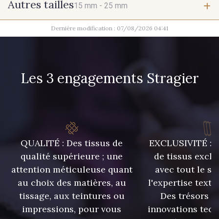
Autres tailles
15 mm -
25 mm
Dernière modification : 07/08/2026 04:41
15 mm
25 mm
Les 3 engagements Stragier
QUALITÉ : Des tissus de
EXCLUSIVITÉ : U
qualité supérieure ; une
de tissus exclu
attention méticuleuse quant
avec tout le sa
au choix des matières, au
l'expertise texti
tissage, aux teintures ou
Des trésors te
impressions, pour vous
innovations tech