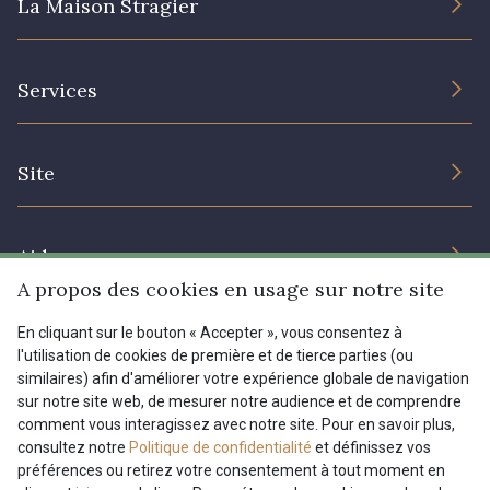
La Maison Stragier
L’entreprise
Services
Engagement durable et certificats
Conditions générales de vente
Nous contacter
Site
Paramétrage des cookies
Services aux professionnels
Magasins
Chéques cadeaux
Aide
Prix réduits
A propos des cookies en usage sur notre site
Magazine
Livraison : France, Belgique, International
En cliquant sur le bouton « Accepter », vous consentez à
Menu
l'utilisation de cookies de première et de tierce parties (ou
Retours & réclamations
similaires) afin d'améliorer votre expérience globale de navigation
sur notre site web, de mesurer notre audience et de comprendre
FAQ - Questions fréquentes
Tous nos tissus
comment vous interagissez avec notre site. Pour en savoir plus,
FR
EN
Modes de paiements
Magazine
consultez notre
Politique de confidentialité
et définissez vos
préférences ou retirez votre consentement à tout moment en