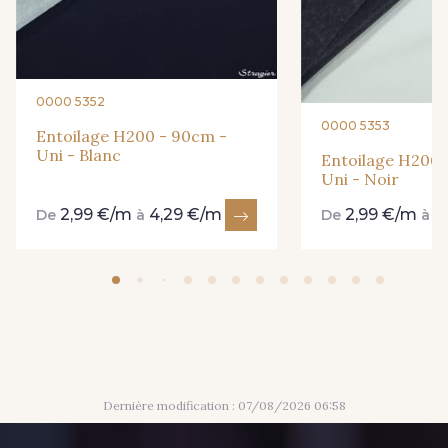
0000 5352
0000 5353
Entoilage H200 - 90cm -
Uni - Blanc
Entoilage H200 
Uni - Noir
2,99 €/m
4,29 €/m
2,99 €/m
4
De
à
De
à
Dernière modification : 07/08/2026 06:58