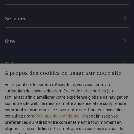
L’entreprise
Services
Engagement durable et certificats
Conditions générales de vente
Nous contacter
Site
Paramétrage des cookies
Services aux professionnels
Magasins
Chéques cadeaux
Aide
Prix réduits
A propos des cookies en usage sur notre site
Magazine
Livraison : France, Belgique, International
En cliquant sur le bouton « Accepter », vous consentez à
Menu
l'utilisation de cookies de première et de tierce parties (ou
Retours & réclamations
similaires) afin d'améliorer votre expérience globale de navigation
sur notre site web, de mesurer notre audience et de comprendre
FAQ - Questions fréquentes
Tous nos tissus
comment vous interagissez avec notre site. Pour en savoir plus,
FR
EN
Modes de paiements
Magazine
consultez notre
Politique de confidentialité
et définissez vos
préférences ou retirez votre consentement à tout moment en
cliquant
ici
ou sur le lien « Paramétrage des cookies » au bas de