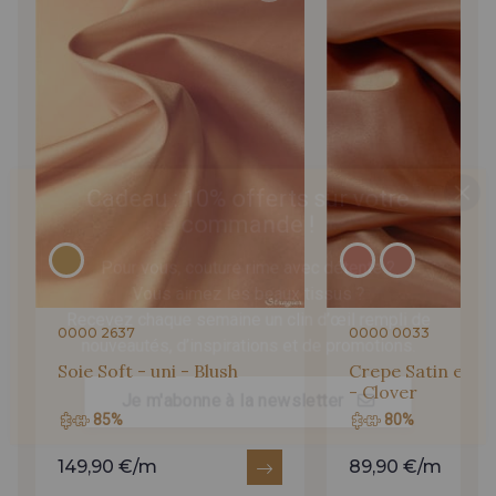
Cadeau : 10% offerts sur votre
commande !
Pour vous, couture rime avec détente ?
Vous aimez les beaux tissus ?
Recevez chaque semaine un clin d’œil rempli de
nouveautés, d’inspirations et de promotions.
0000 2637
0000 0033
Soie Soft - uni - Blush
Crepe Satin en So
Je m'abonne à la newsletter
- Clover
85%
80%
149,90 €/m
89,90 €/m