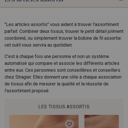
28 - Ardoise/Tige
27 - Taupe/Parchemin
21 - Vert Canard
"Les articles assortis" vous aident à trouver l'assortiment
23 - Rose Zéphyr/Orchidée
parfait. Combiner deux tissus, trouver le petit détail joliment
coordonné, ou simplement trouver la bobine de fil assortie:
cet outil vous servira au quotidien.
C'est à chaque fois une personne et non un système
automatisé qui compare et associe les différents articles
entre eux. Ces personnes sont conseillères et conseillers
chez Stragier. Elles donnent une côte à chaque association
de tissus afin de mesurer la qualité et la réussite de
l'assortiment proposé.
LES TISSUS ASSORTIS