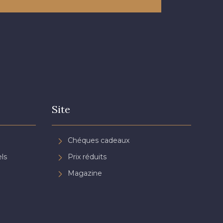
Site
Chéques cadeaux
ls
Prix réduits
Magazine