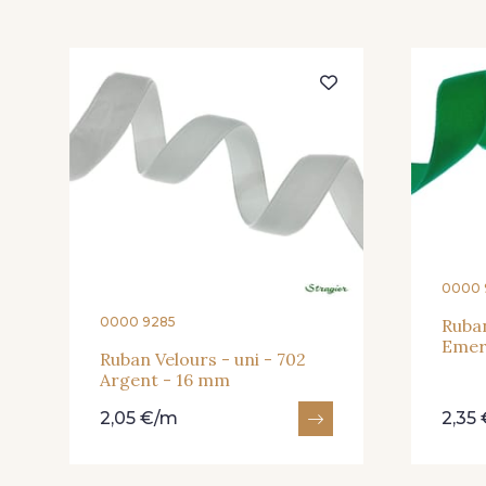
0000 
0000 9285
Ruban
Emer
Ruban Velours - uni - 702
Argent - 16 mm
2,05 €/m
2,35