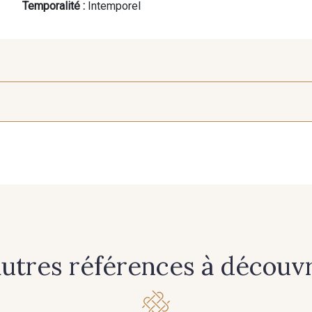
Temporalité :
Intemporel
50 mm
424 - 424 Wine
434 - 434 Burgundy
630 - 6
autres références à découvri