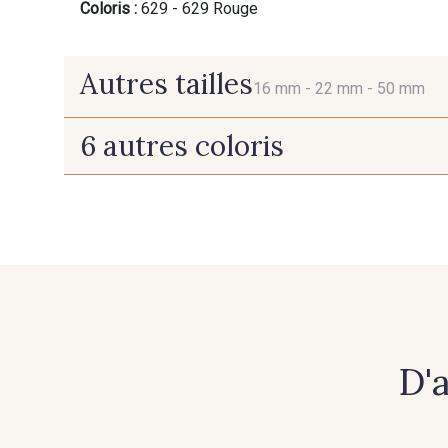
Coloris :
629 - 629 Rouge
Autres tailles
16 mm -
22 mm -
50 mm
6 autres coloris
16 mm
22 mm
607 - 607 Ecru
447 - 447 Copper
D'