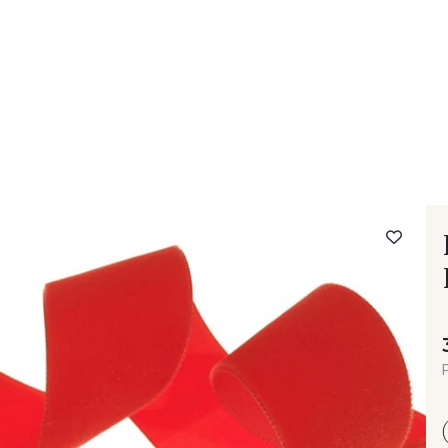
- FAQ
Contact
L'entreprise Stragier
Accès aux professi
P