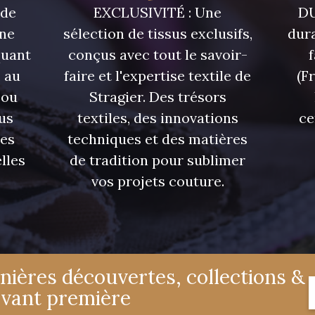
 de
EXCLUSIVITÉ : Une
DU
une
sélection de tissus exclusifs,
dura
quant
conçus avec tout le savoir-
 au
faire et l'expertise textile de
(F
 ou
Stragier. Des trésors
us
textiles, des innovations
ce
res
techniques et des matières
lles
de tradition pour sublimer
vos projets couture.
nières découvertes, collections &
avant première