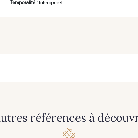
Temporalité :
Intemporel
549 - 549 Mousse
621 - 621 Vert Bouteille
607 - 6
447 - 447 Copper
445 - 445 Orange
629 - 6
598 - 598 Baby Pink
609 - 609 Violet
419 - 4
autres références à découvri
725 - 725 Noir