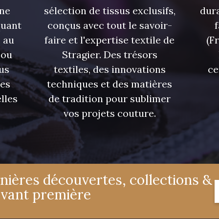
une
sélection de tissus exclusifs,
dura
quant
conçus avec tout le savoir-
 au
faire et l'expertise textile de
(F
 ou
Stragier. Des trésors
us
textiles, des innovations
ce
res
techniques et des matières
lles
de tradition pour sublimer
vos projets couture.
nières découvertes, collections &
avant première