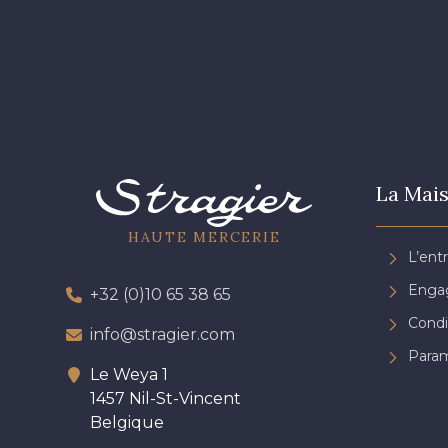
La Mais
HAUTE MERCERIE
L’ent
Engag
+32 (0)10 65 38 65
Condi
info@stragier.com
Param
Le Weya 1
1457 Nil-St-Vincent
Belgique