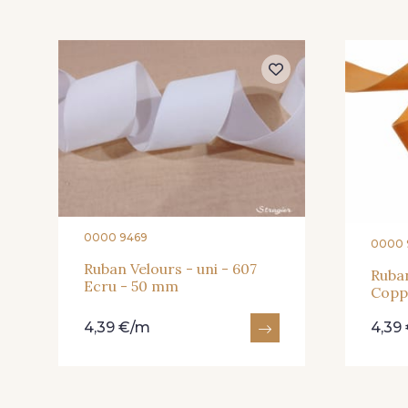
197 - 197 Bleu Venitien
0000 9469
0000 
Ruban Velours - uni - 607
Ruban
Ecru - 50 mm
Copp
4,39 €/m
4,39