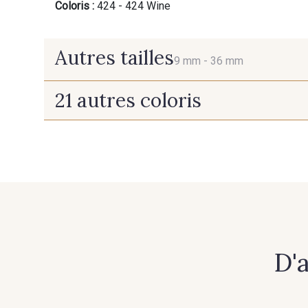
Coloris :
424 - 424 Wine
Autres tailles
9 mm -
36 mm
21 autres coloris
9 mm
36 mm
702 - 702 Argent
452 - 452 Citron
636 - 636 Café
539 - 539 Tabac
422 - 422 Beauty
421 - 421 Shocking
D'
523 - 523 Corn