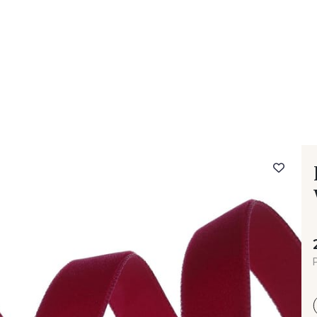
- FAQ
Contact
L'entreprise Stragier
Accès aux professi
P