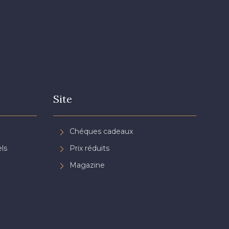
Site
Chéques cadeaux
ls
Prix réduits
Magazine