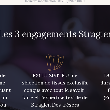
Dernière modification : 08/08/2026 00:53
Les 3 engagements Stragie
 de
EXCLUSIVITÉ : Une
DU
une
sélection de tissus exclusifs,
dura
quant
conçus avec tout le savoir-
 au
faire et l'expertise textile de
(F
 ou
Stragier. Des trésors