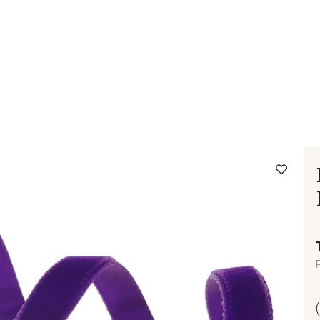
- FAQ
Contact
L'entreprise Stragier
Accès aux professi
P