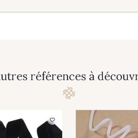
456 - 456 Emeraude
621 - 621 Vert Bouteille
607 - 6
644 - 644 Scarlet
424 - 424 Wine
422 - 42
419 - 419 Navy
418 - 418 Royal
523 - 5
autres références à découvri
625 - 625 Hortensia
702 - 702 Argent
924 - 92