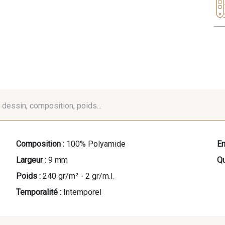
é, dessin, composition, poids...
Composition :
100% Polyamide
En
Largeur :
9 mm
Qu
Poids :
240 gr/m² - 2 gr/m.l.
Temporalité :
Intemporel