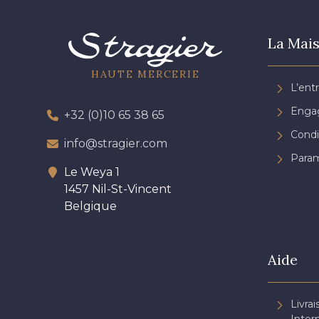
La Mais
HAUTE MERCERIE
L’ent
Engag
+32 (0)10 65 38 65
Condi
info@stragier.com
Param
Le Weya 1
1457 Nil-St-Vincent
Belgique
Aide
Livrai
Inter