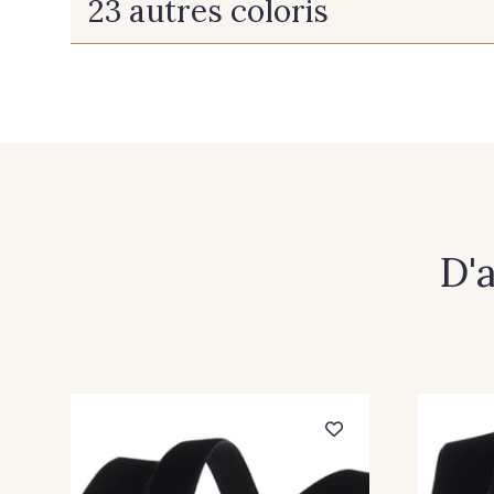
23 autres coloris
452 - 452 Citron
549 - 549 Mousse
447 - 447 Copper
445 - 445 Orange
628 - 628 Lilas Clair
609 - 609 Violet
D'
713 - 713 Bleu
522 - 522 Faience