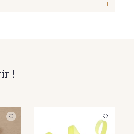
07 Ecru
636 - 636 Café
2 Beauty
598 - 598 Baby Pink
23 Corn
197 - 197 Bleu Venitien
r !
4 Dolphin