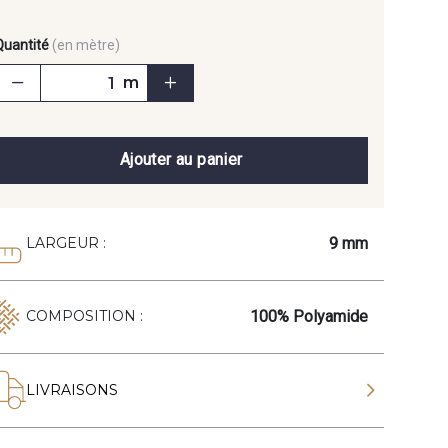
Quantité
(en mètre)
m
Ajouter au panier
9 mm
LARGEUR :
100% Polyamide
COMPOSITION :
LIVRAISONS