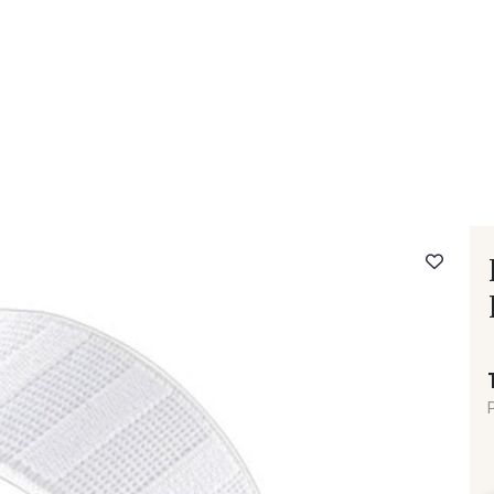
- FAQ
Contact
L'entreprise Stragier
Accès aux professi
P