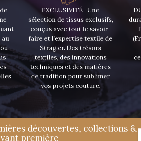
 de
EXCLUSIVITÉ : Une
DU
une
sélection de tissus exclusifs,
dura
quant
conçus avec tout le savoir-
 au
faire et l'expertise textile de
(F
 ou
Stragier. Des trésors
us
textiles, des innovations
ce
res
techniques et des matières
lles
de tradition pour sublimer
vos projets couture.
nières découvertes, collections &
avant première