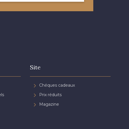
Site
Chéques cadeaux
ls
Prix réduits
Magazine