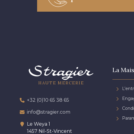
La Mais
HAUTE MERCERIE
L’ent
Engag
+32 (0)10 65 38 65
Condi
info@stragier.com
Param
Le Weya 1
1457 Nil-St-Vincent