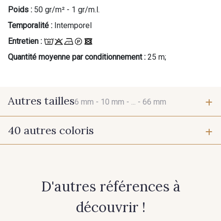
Poids :
50 gr/m² - 1 gr/m.l.
Temporalité :
Intemporel
Entretien :
Quantité moyenne par conditionnement :
25 m;
Autres tailles
6 mm -
10 mm -
... -
66 mm
40 autres coloris
6 mm
10 mm
423 - Cuivre
384 - Turquoise
15 mm
38 mm
D'autres références à
381 - Corail
245 - Paille
66 mm
découvrir !