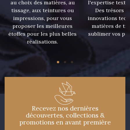
au choix des matières, au
l'expertise texti
240 - Gris Argent
233 - Noir
tissage, aux teintures ou
Des trésors te
impressions, pour vous
innovations tech
proposer les meilleures
matières de tr
228 - Golf
224 - Bleu Roi
étoffes pour les plus belles
sublimer vos pro
réalisations.
218 - Mandarine
248 - Bleu Aviateur
422 - Bleu
417 - Brun Foncé
373 - Gris Perle
338 - Sienne
Recevez nos dernières
découvertes, collections &
promotions en avant première