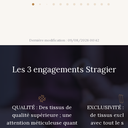
320 - Marine
316 - Gris Clair
309 - Lime
304 - Gold
Dernière modification : 09/08/2026 00:42
210 - Fuchsia
205 - Rose
Les 3 engagements Stragier
203 - Rose Pastel
217 - Jaune
364 - Soleil
359 - Olive
QUALITÉ : Des tissus de
EXCLUSIVITÉ : U
335 - Vieux Rose
247 - Café
qualité supérieure ; une
de tissus exclu
attention méticuleuse quant
avec tout le sa