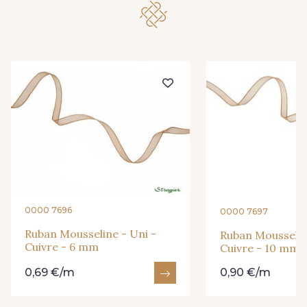
416 - Bordeaux
278 - Framboise
209 - Bourgogne
201 - Blanc
298 - Rose Poudré
299 - Foret
296 - Bleu Opale
279 - Navy
273 - Menthe
272 - Ivoire
0000 7696
0000 7697
Ruban Mousseline - Uni -
Ruban Mousselin
Cuivre - 6 mm
Cuivre - 10 mm
265 - Rose Confetti
262 - Ciel
0,69 €/m
0,90 €/m
324 - Rouge
321 - Parme