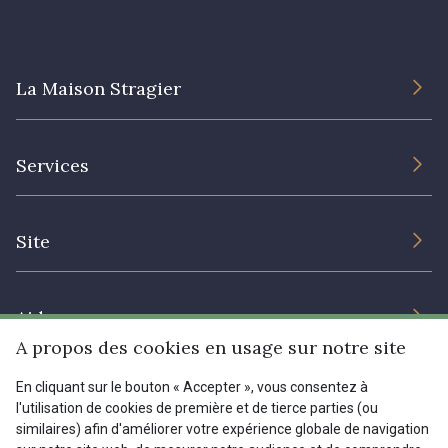
La Maison Stragier
L’entreprise
Services
Engagement durable et certificats
Conditions générales de vente
Nous contacter
Site
Paramétrage des cookies
Services aux professionnels
Magasins
Chéques cadeaux
Aide
Prix réduits
A propos des cookies en usage sur notre site
Magazine
Livraison : France, Belgique, International
En cliquant sur le bouton « Accepter », vous consentez à
Menu
l'utilisation de cookies de première et de tierce parties (ou
Retours & réclamations
similaires) afin d'améliorer votre expérience globale de navigation