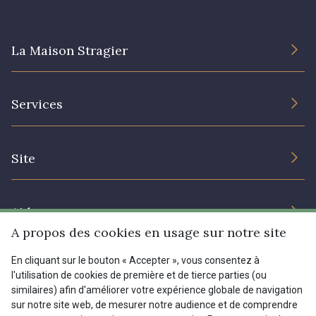
La Maison Stragier
L’entreprise
Services
Engagement durable et certificats
Conditions générales de vente
Nous contacter
Site
Paramétrage des cookies
Services aux professionnels
Magasins
Chéques cadeaux
Aide
Prix réduits
A propos des cookies en usage sur notre site
Magazine
Livraison : France, Belgique, International
En cliquant sur le bouton « Accepter », vous consentez à
Menu
l'utilisation de cookies de première et de tierce parties (ou
Retours & réclamations
similaires) afin d'améliorer votre expérience globale de navigation
sur notre site web, de mesurer notre audience et de comprendre
FAQ - Questions fréquentes
Tous nos tissus