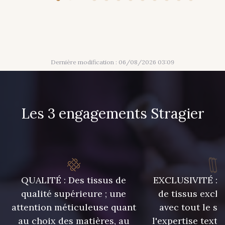
210 - Fuchsia
205 - Rose
203 - Rose Pastel
217 - Jaune
Dernière modification : 06/08/2026 03:09
364 - Soleil
359 - Olive
Les 3 engagements Stragier
335 - Vieux Rose
247 - Café
240 - Gris Argent
228 - Golf
QUALITÉ : Des tissus de
EXCLUSIVITÉ : U
224 - Bleu Roi
218 - Mandarine
qualité supérieure ; une
de tissus exclu
attention méticuleuse quant
avec tout le sa
au choix des matières, au
l'expertise texti
248 - Bleu Aviateur
373 - Gris Perle