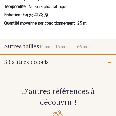
Temporalité :
Ne sera plus fabriqué
Entretien :
Quantité moyenne par conditionnement :
25 m;
Autres tailles
10 mm -
15 mm -
... -
66 mm
33 autres coloris
10 mm
15 mm
423 - Cuivre
384 - Turquoise
25 mm
38 mm
D'autres références à
381 - Corail
245 - Paille
66 mm
découvrir !
209 - Bourgogne
298 - Rose Poudré