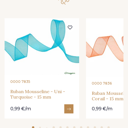
299 - Foret
279 - Navy
273 - Menthe
272 - Ivoire
265 - Rose Confetti
262 - Ciel
324 - Rouge
321 - Parme
0000 7835
0000 7836
Ruban Mousseline - Uni -
Ruban Mousselin
Turquoise - 15 mm
316 - Gris Clair
313 - Peche
Corail - 15 mm
0,99 €/m
0,99 €/m
309 - Lime
304 - Gold