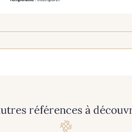
13 - 13 Beige
5 - 5 Café
4 - 4
16 - 16 Prune
6 - 6 Bleu Denim
10 - 1
autres références à découvri