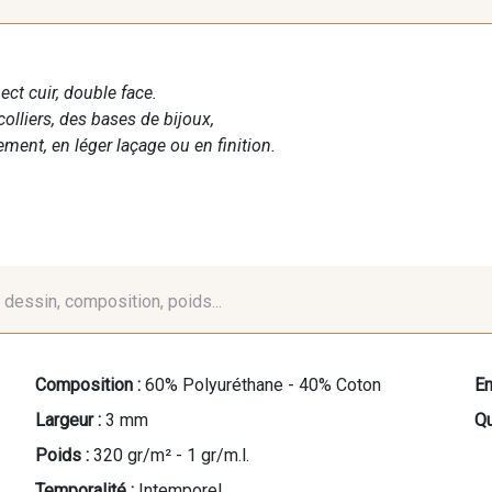
pect cuir, double face.
colliers, des bases de bijoux,
ment, en léger laçage ou en finition.
é, dessin, composition, poids...
Composition :
60% Polyuréthane - 40% Coton
En
Largeur :
3 mm
Qu
Poids :
320 gr/m² - 1 gr/m.l.
Temporalité :
Intemporel