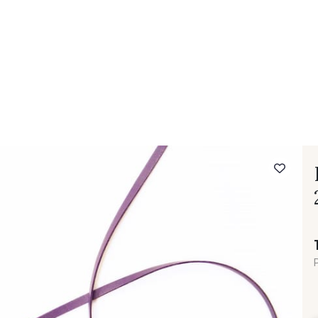
- FAQ
Contact
L'entreprise Stragier
Accès aux professi
P