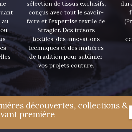
une
sélection de tissus exclusifs,
dura
quant
conçus avec tout le savoir-
 au
faire et l'expertise textile de
(F
 ou
Stragier. Des trésors
us
textiles, des innovations
ce
res
techniques et des matières
lles
de tradition pour sublimer
vos projets couture.
nières découvertes, collections &
avant première