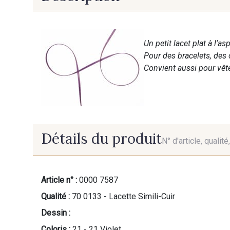
Un petit lacet plat à l'as
Pour des bracelets, des 
Convient aussi pour vête
Détails du produit
N° d'article, qualit
Article n° :
0000 7587
Qualité :
70 0133 - Lacette Simili-Cuir
Dessin :
Coloris :
21 - 21 Violet