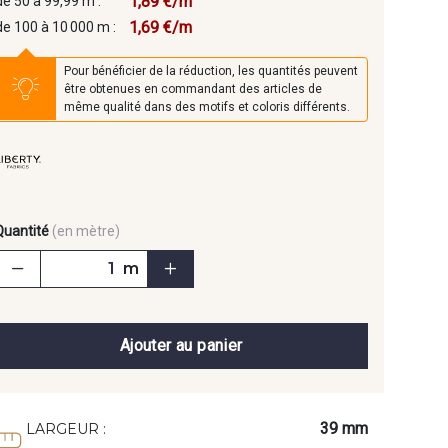
1,89 €/m
de 50 à 99,99 m :
1,69 €/m
de 100 à 10 000 m :
Pour bénéficier de la réduction, les quantités peuvent
être obtenues en commandant des articles de
même qualité dans des motifs et coloris différents.
Quantité
(en mètre)
m
Ajouter au panier
39 mm
LARGEUR :