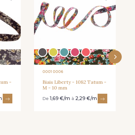
0001 0006
atum -
Biais Liberty - 1082 Tatum -
M - 10 mm
m
1,69 €/m
2,29 €/m
De
à