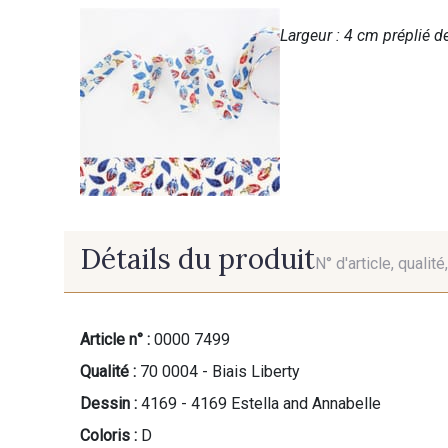
Largeur : 4 cm préplié de
Détails du produit
N° d'article, qualit
Article n° :
0000 7499
Qualité :
70 0004 - Biais Liberty
Dessin :
4169 - 4169 Estella and Annabelle
Coloris :
D