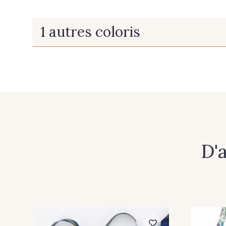
1 autres coloris
B - B
D'