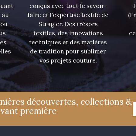
quant
conçus avec tout le savoir-
 au
faire et l'expertise textile de
(F
 ou
Stragier. Des trésors
us
textiles, des innovations
ce
res
techniques et des matières
lles
de tradition pour sublimer
vos projets couture.
nières découvertes, collections &
avant première