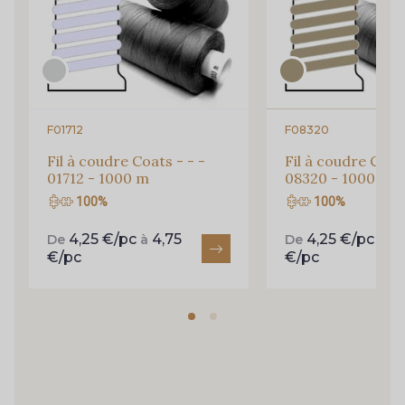
Je m'abonne à la newsletter
F01712
F08320
Fil à coudre Coats - - -
Fil à coudre Coats
01712 - 1000 m
08320 - 1000 m
100%
100%
4,25 €/pc
4,75
4,25 €/pc
4,
De
à
De
à
€/pc
€/pc