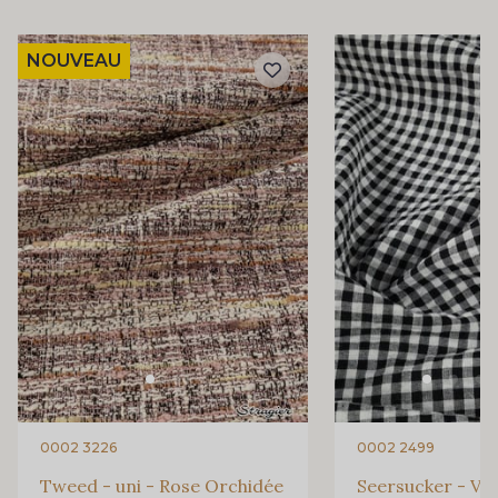
NOUVEAU
0002 3226
0002 2499
Tweed - uni - Rose Orchidée
Seersucker - Vi