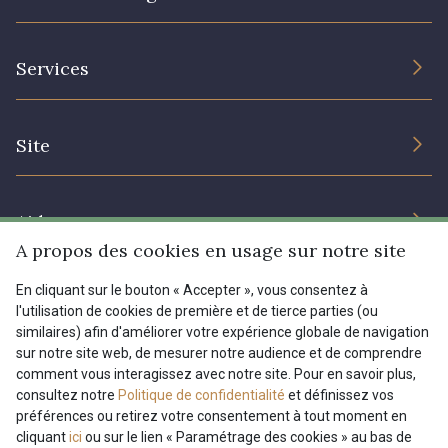
L’entreprise
Services
Engagement durable et certificats
Conditions générales de vente
Nous contacter
Site
Paramétrage des cookies
Services aux professionnels
Magasins
Chéques cadeaux
Aide
Prix réduits
A propos des cookies en usage sur notre site
Magazine
Livraison : France, Belgique, International
En cliquant sur le bouton « Accepter », vous consentez à
Menu
l'utilisation de cookies de première et de tierce parties (ou
Retours & réclamations
similaires) afin d'améliorer votre expérience globale de navigation
sur notre site web, de mesurer notre audience et de comprendre
FAQ - Questions fréquentes
Tous nos tissus
comment vous interagissez avec notre site. Pour en savoir plus,
FR
EN
Modes de paiements
Magazine
consultez notre
Politique de confidentialité
et définissez vos
préférences ou retirez votre consentement à tout moment en
cliquant
ici
ou sur le lien « Paramétrage des cookies » au bas de