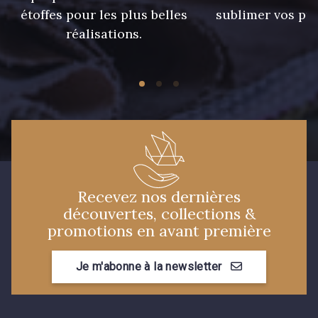
59 - Lilas
61 - Rose
étoffes pour les plus belles
sublimer vos pro
réalisations.
56 - Kiwi
57 - Gazon
23b - Beige Taupe
50 - Vert D'eau
53 - Bleu Roi
54 - Bleu Insigne
Recevez nos dernières
découvertes, collections &
promotions en avant première
51 - Turquoise
Je m'abonne à la newsletter