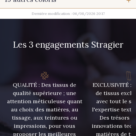
12 mm
Dernière modification : 06/08/2026 20:17
100 - Blanc
48 - Violet
41 - Jaune
Les 3 engagements Stragier
42 - Vert Billard
27 - Rouge Rubis
44 - Chocolat
QUALITÉ : Des tissus de
EXCLUSIVITÉ : U
qualité supérieure ; une
de tissus exclu
14 - Orange
46 - Cobalt
attention méticuleuse quant
avec tout le sa
au choix des matières, au
l'expertise texti
tissage, aux teintures ou
Des trésors te
25 - Sienna
58 - Mauve
impressions, pour vous
innovations tech
proposer les meilleures
matières de tr