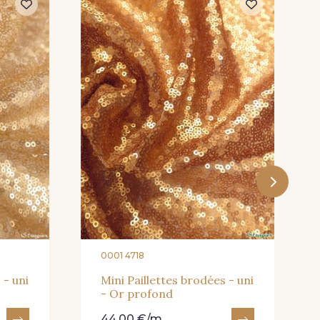
0001 4718
 - uni
Mini Paillettes brodées - uni
- Or profond
44,00 €/m