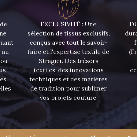
 de
EXCLUSIVITÉ : Une
DU
une
sélection de tissus exclusifs,
dura
quant
conçus avec tout le savoir-
 au
faire et l'expertise textile de
(F
 ou
Stragier. Des trésors
us
textiles, des innovations
ce
res
techniques et des matières
lles
de tradition pour sublimer
vos projets couture.