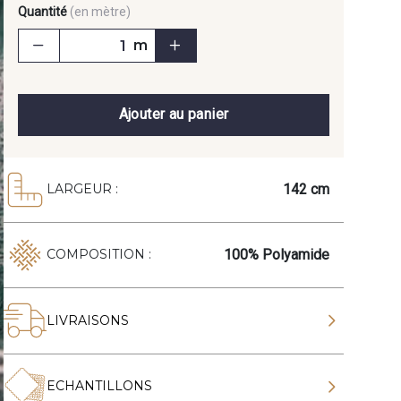
Quantité
(en mètre)
m
Ajouter au panier
142 cm
LARGEUR :
100% Polyamide
COMPOSITION :
LIVRAISONS
ECHANTILLONS