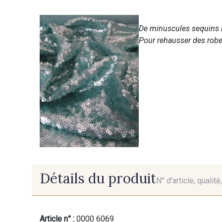
De minuscules sequins b
Pour rehausser des robes
Détails du produit
N° d'article, qualit
Article n° :
0000 6069