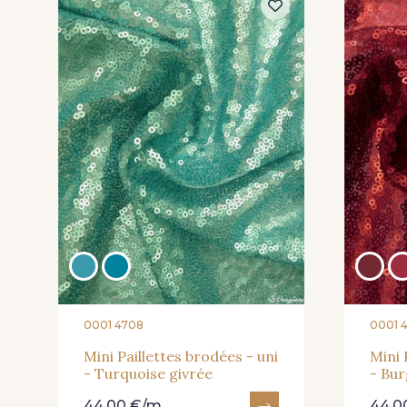
0001 4708
0001 4
Mini Paillettes brodées - uni
Mini 
- Turquoise givrée
- Bu
44,00 €/m
44,0