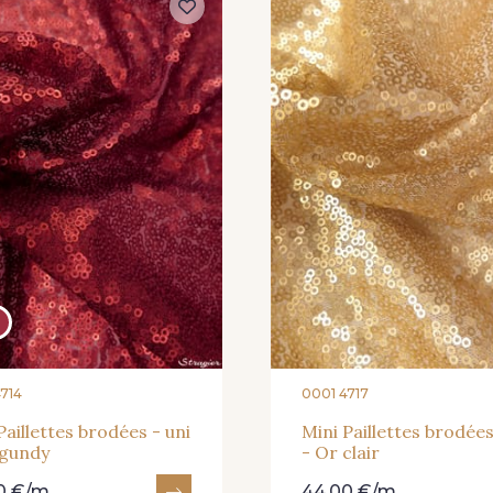
714
0001 4717
Paillettes brodées - uni
Mini Paillettes brodées
rgundy
- Or clair
0 €/m
44,00 €/m