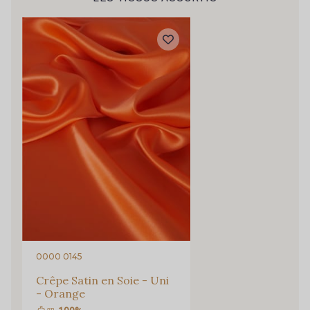
Cadeau : 10% offerts sur votre
commande !
Pour vous, couture rime avec détente ?
Vous aimez les beaux tissus ?
Recevez chaque semaine un clin d’œil rempli de
nouveautés, d’inspirations et de promotions.
0000 0145
Je m'abonne à la newsletter
Crêpe Satin en Soie - Uni
- Orange