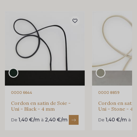
0000 6644
0000 8859
Cordon en satin de Soie -
Cordon en satin 
Uni - Black - 4 mm
Uni - Stone - 4
1,40 €/m
2,40 €/m
1,40 €/m
2
De
à
De
à