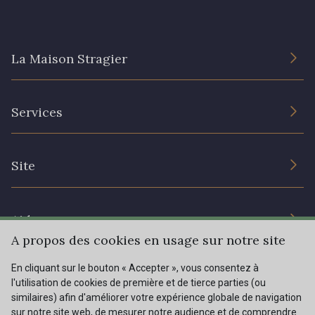
La Maison Stragier
L’entreprise
Services
Engagement durable et certificats
Conditions générales de vente
Nous contacter
Site
Paramétrage des cookies
Services aux professionnels
Magasins
Chéques cadeaux
Aide
Prix réduits
A propos des cookies en usage sur notre site
Magazine
Livraison : France, Belgique, International
En cliquant sur le bouton « Accepter », vous consentez à
Menu
l'utilisation de cookies de première et de tierce parties (ou
Retours & réclamations
similaires) afin d'améliorer votre expérience globale de navigation
sur notre site web, de mesurer notre audience et de comprendre
FAQ - Questions fréquentes