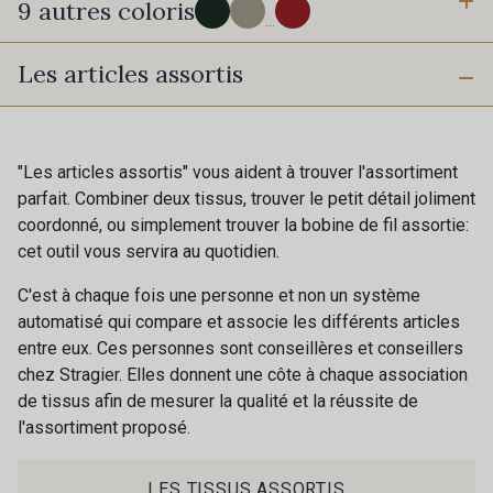
9 autres coloris
...
Les articles assortis
280 - Black-2
160 - Stone-2
821 - Jaune fluo-2
860 - Lime-2
"Les articles assortis" vous aident à trouver l'assortiment
parfait. Combiner deux tissus, trouver le petit détail joliment
coordonné, ou simplement trouver la bobine de fil assortie:
660 - Turquoise-2
460 - Deep pink-2
cet outil vous servira au quotidien.
C'est à chaque fois une personne et non un système
370 - Peony-2
120 - Ivoire clair Stragier
automatisé qui compare et associe les différents articles
entre eux. Ces personnes sont conseillères et conseillers
chez Stragier. Elles donnent une côte à chaque association
620 - Breeze-2
de tissus afin de mesurer la qualité et la réussite de
l'assortiment proposé.
LES TISSUS ASSORTIS