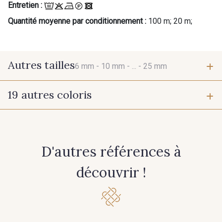
Entretien :
Quantité moyenne par conditionnement :
100 m; 20 m;
Autres tailles
6 mm -
10 mm -
... -
25 mm
19 autres coloris
6 mm
10 mm
417 - 417 Chocolat
210 - 210 Rose Phlox
15 mm
25 mm
D'autres références à
001 - 001 Ecru - PAT
201 - 201 Blanc
découvrir !
202 - 202 Ciel
335 - 335 Rose Zéphyr