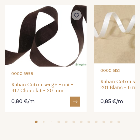
366 - 366 Bronze
369 - 369 Turquoise
402 - 402 Beige Taupé
407 - 407 Rose pâle
421 - 421 Vert Tilleul
425 - 425 Camel
437 - 437 Rose Corail
445 - 445 Cobble
0000 6152
0000 6998
Ruban Coton ser
Ruban Coton sergé - uni -
201 Blanc - 6 m
417 Chocolat - 20 mm
446 - 446 Gris foncé
454 - 454 Lilas
0,80 €/m
0,85 €/m
419 - 419 Orchidée
214 - 214 Noisette
433 - 433 Orange