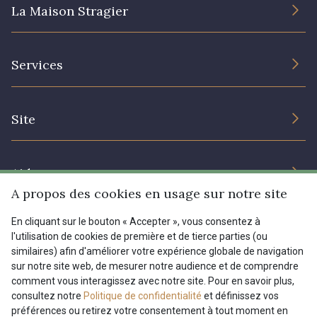
La Maison Stragier
L’entreprise
Services
Engagement durable et certificats
Conditions générales de vente
Nous contacter
Site
Paramétrage des cookies
Services aux professionnels
Magasins
Chéques cadeaux
Aide
Prix réduits
A propos des cookies en usage sur notre site
Magazine
Livraison : France, Belgique, International
En cliquant sur le bouton « Accepter », vous consentez à
Menu
l'utilisation de cookies de première et de tierce parties (ou
Retours & réclamations
similaires) afin d'améliorer votre expérience globale de navigation
sur notre site web, de mesurer notre audience et de comprendre
FAQ - Questions fréquentes
Tous nos tissus
comment vous interagissez avec notre site. Pour en savoir plus,
FR
EN
Modes de paiements
Magazine
consultez notre
Politique de confidentialité
et définissez vos
préférences ou retirez votre consentement à tout moment en