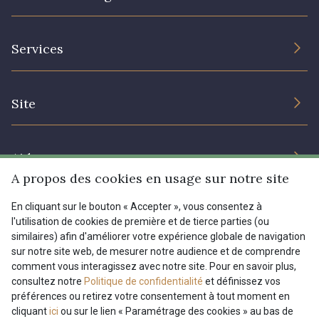
L’entreprise
Services
Engagement durable et certificats
Conditions générales de vente
Nous contacter
Site
Paramétrage des cookies
Services aux professionnels
Magasins
Chéques cadeaux
Aide
Prix réduits
A propos des cookies en usage sur notre site
Magazine
Livraison : France, Belgique, International
En cliquant sur le bouton « Accepter », vous consentez à
Menu
l'utilisation de cookies de première et de tierce parties (ou
Retours & réclamations
similaires) afin d'améliorer votre expérience globale de navigation
sur notre site web, de mesurer notre audience et de comprendre
FAQ - Questions fréquentes
Tous nos tissus
comment vous interagissez avec notre site. Pour en savoir plus,
FR
EN
Modes de paiements
Magazine
consultez notre
Politique de confidentialité
et définissez vos
préférences ou retirez votre consentement à tout moment en
cliquant
ici
ou sur le lien « Paramétrage des cookies » au bas de