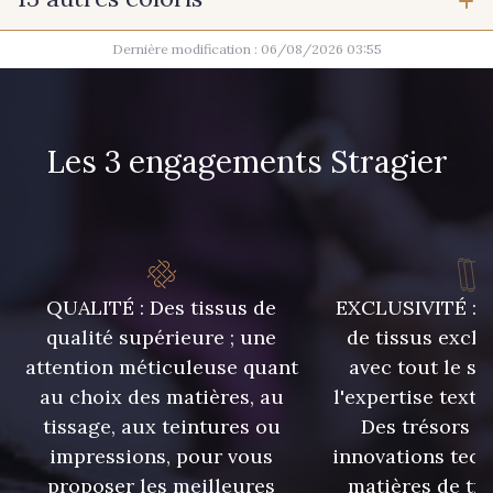
15 mm
18 mm
Dernière modification : 06/08/2026 03:55
20 - Naturel
28 - Gris Perle
15 - Sun
Les 3 engagements Stragier
26 - Rose Lilas
29 - Corail
27 - Rouge Rubis
QUALITÉ : Des tissus de
EXCLUSIVITÉ : U
qualité supérieure ; une
de tissus exclu
06 - Ciel
attention méticuleuse quant
avec tout le sa
30 - Bleu Lavande
au choix des matières, au
l'expertise texti
tissage, aux teintures ou
Des trésors te
16 - Marine
32 - Vert Golf
impressions, pour vous
innovations tech
proposer les meilleures
matières de tr