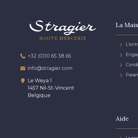
La Mais
HAUTE MERCERIE
L’ent
Engag
+32 (0)10 65 38 65
Condi
info@stragier.com
Param
Le Weya 1
1457 Nil-St-Vincent
Belgique
Aide
Livrai