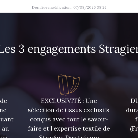
Dernière modification : 07/08/2026 08:24
Les 3 engagements Stragie
 de
EXCLUSIVITÉ : Une
DU
une
sélection de tissus exclusifs,
dura
quant
conçus avec tout le savoir-
 au
faire et l'expertise textile de
(F
 ou
Stragier. Des trésors