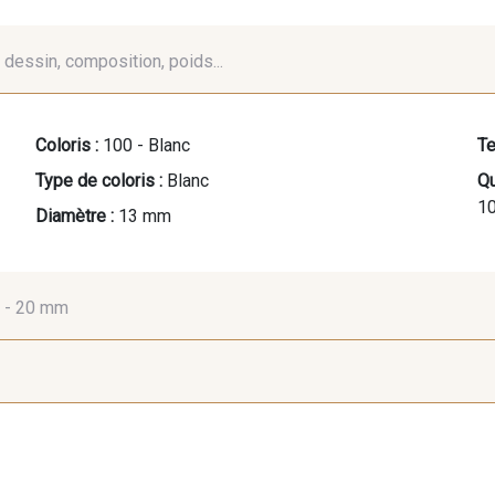
é, dessin, composition, poids...
Coloris :
100 - Blanc
Te
Type de coloris :
Blanc
Qu
10
Diamètre :
13 mm
. -
20 mm
15 mm
16 mm
17