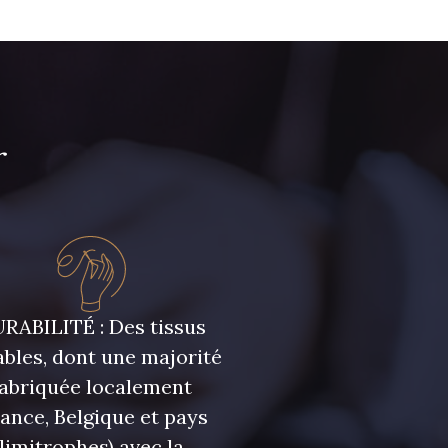
r
RABILITÉ : Des tissus
bles, dont une majorité
fabriquée localement
rance, Belgique et pays
limitrophes) avec la