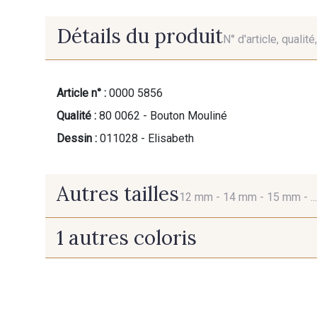
Détails du produit
N° d'article, qualit
Article n° :
0000 5856
Qualité :
80 0062 - Bouton Mouliné
Dessin :
011028 - Elisabeth
Autres tailles
12 mm -
14 mm -
15 mm -
..
1 autres coloris
12 mm
14 mm
20 - Naturel
20 mm