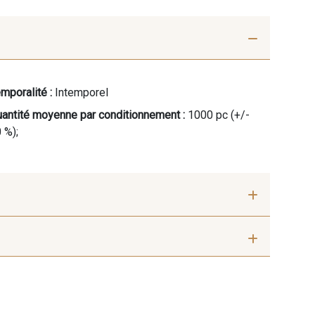
mporalité :
Intemporel
antité moyenne par conditionnement :
1000 pc (+/-
 %);
 mm
18 mm