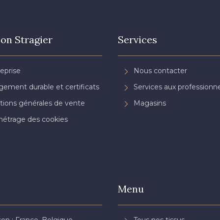
on Stragier
Services
reprise
Nous contacter
ement durable et certificats
Services aux professionne
tions générales de vente
Magasins
étrage des cookies
Menu
son : France, Belgique,
Tous nos tissus